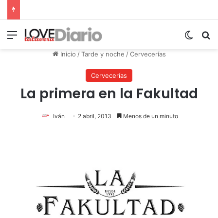
Menú
Switch
B
Inicio
/
Tarde y noche
/
Cervecerías
Cervecerías
La primera en la Fakultad
Iván
2 abril, 2013
Menos de un minuto