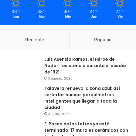
36
38
40
41
41
℃
℃
℃
℃
℃
Lun
Mar
Mié
Jue
Vie
Reciente
Popular
Luis Asensio Ramos, el Héroe de
Nador: resistencia durante el asedio
de 1921
5 agosto, 2026
Talavera renueva la zona azul: así
serán los nuevos parquímetros
inteligentes que llegan a toda la
ciudad
31 julio, 2026
El Paseo de las Letras ya está
terminado: 17 murales cerámicos con