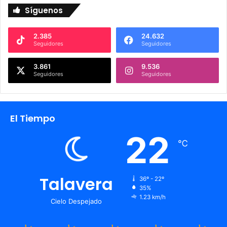
Síguenos
2.385
24.632
Seguidores
Seguidores
3.861
9.536
Seguidores
Seguidores
El Tiempo
22
℃
Talavera
36º - 22º
35%
1.23 km/h
Cielo Despejado