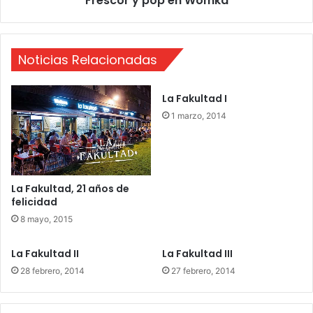
Frescor y pop en Womka
i
p
s
e
n
Noticias Relacionadas
W
o
m
La Fakultad I
k
1 marzo, 2014
a
La Fakultad, 21 años de
felicidad
8 mayo, 2015
La Fakultad II
La Fakultad III
28 febrero, 2014
27 febrero, 2014