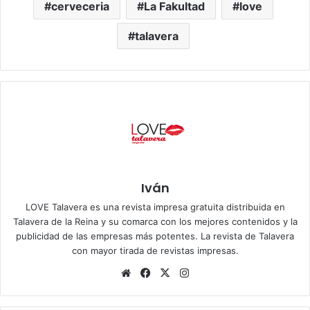
cerveceria
La Fakultad
love
talavera
Iván
LOVE Talavera es una revista impresa gratuita distribuida en
Talavera de la Reina y su comarca con los mejores contenidos y la
publicidad de las empresas más potentes. La revista de Talavera
con mayor tirada de revistas impresas.
Siti
Fa
X
Ins
o
ce
tag
we
bo
ra