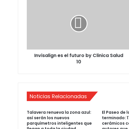
I
n
v
i
s
a
l
i
g
Invisalign es el futuro by Clinica Salud
n
10
e
s
e
l
f
u
Noticias Relacionadas
t
u
r
Talavera renueva la zona azul:
El Paseo de l
o
así serán los nuevos
terminado: 1
b
parquímetros inteligentes que
cerámicos c
y
llegan a toda la ciudad
autores que 