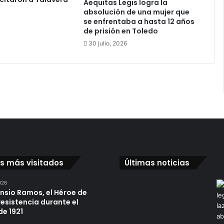
Aequitas Legis logra la
r
absolución de una mujer que
a
se enfrentaba a hasta 12 años
l
de prisión en Toledo
a
30 julio, 2026
p
r
ó
x
i
m
a
t
e
m
p
os más visitados
Últimas noticias
o
r
026
a
ensio Ramos, el Héroe de
d
resistencia durante el
a
de 1921