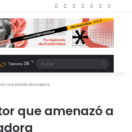
Facebook
X
LinkedIn
Instagram
TikTok
RSS
Switch sk
℃
36
Buscar
Talavera
con una pistola detonadora
ctor que amenazó a
nadora