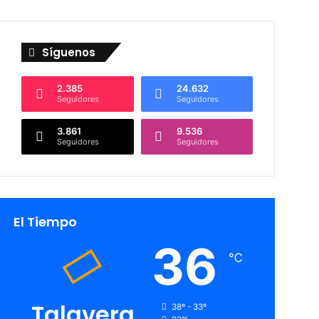
Síguenos
2.385
24.632
Seguidores
Seguidores
3.861
9.536
Seguidores
Seguidores
El Tiempo
36
℃
Talavera
38º - 33º