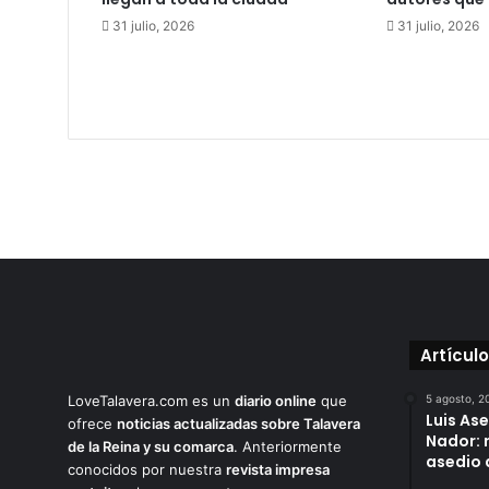
C
31 julio, 2026
31 julio, 2026
l
i
n
i
c
a
S
a
l
u
d
1
0
Artícul
LoveTalavera.com es un
diario online
que
5 agosto, 2
Luis As
ofrece
noticias actualizadas sobre Talavera
Nador: 
de la Reina y su comarca
. Anteriormente
asedio 
conocidos por nuestra
revista impresa