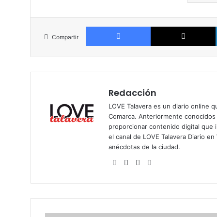
Facebook
Compartir
Redacción
LOVE Talavera es un diario online q
Comarca. Anteriormente conocidos p
proporcionar contenido digital que i
el
canal de LOVE Talavera Diario e
anécdotas de la ciudad.
Siti
Fa
X
Ins
o
ce
tag
we
bo
ra
b
ok
m