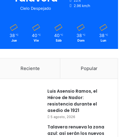
22%
2.96 km/h
Cielo Despejado
38
40
40
38
38
℃
℃
℃
℃
℃
Jue
Vie
Sáb
Dom
Lun
Reciente
Popular
Luis Asensio Ramos, el
Héroe de Nador:
resistencia durante el
asedio de 1921
5 agosto, 2026
Talavera renueva la zona
azul: así serán los nuevos