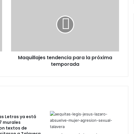
M
a
q
u
i
l
l
a
j
Maquillajes tendencia para la próxima
e
temporada
s
t
e
n
d
e
n
c
i
as Letras ya está
a
7 murales
p
on textos de
a
citaron a Talavera