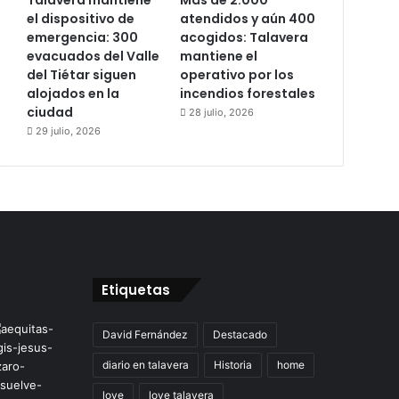
Talavera mantiene
Más de 2.000
el dispositivo de
atendidos y aún 400
emergencia: 300
acogidos: Talavera
evacuados del Valle
mantiene el
del Tiétar siguen
operativo por los
alojados en la
incendios forestales
ciudad
28 julio, 2026
29 julio, 2026
Etiquetas
David Fernández
Destacado
diario en talavera
Historia
home
love
love talavera