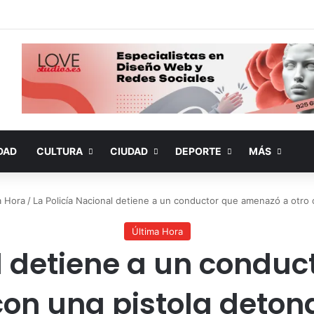
DAD
CULTURA
CIUDAD
DEPORTE
MÁS
a Hora
/
La Policía Nacional detiene a un conductor que amenazó a otro 
Última Hora
al detiene a un condu
con una pistola deto