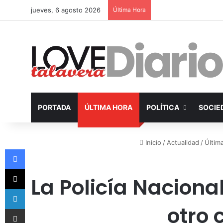
jueves, 6 agosto 2026
Última Hora
PORTADA
ÚLTIMA HORA
POLÍTICA
SOCIE
Inicio
/
Actualidad
/
Últim
Facebook
X
La Policía Nacion
LinkedIn
otro 
Compartir por Email