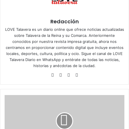
Redacción
LOVE Talavera es un diario online que ofrece noticias actualizadas
sobre Talavera de la Reina y su Comarca. Anteriormente
conocidos por nuestra revista impresa gratuita, ahora nos
centramos en proporcionar contenido digital que incluye eventos
locales, deportes, cultura, política y ocio. Sigue el
canal de LOVE
Talavera Diario en WhatsApp
y entérate de todas las noticias,
historias y anécdotas de la ciudad.
Siti
Fa
X
Ins
o
ce
tag
we
bo
ra
b
ok
m
T
a
l
a
v
e