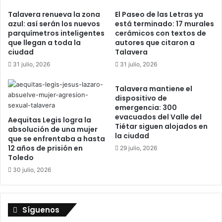
r
r
Talavera renueva la zona
El Paseo de las Letras ya
i
d
azul: así serán los nuevos
está terminado: 17 murales
d
i
parquímetros inteligentes
cerámicos con textos de
a
n
que llegan a toda la
autores que citaron a
d
e
ciudad
Talavera
y
s
31 julio, 2026
31 julio, 2026
S
d
a
e
Talavera mantiene el
l
l
dispositivo de
u
P
emergencia: 300
d
r
evacuados del Valle del
Aequitas Legis logra la
d
a
Tiétar siguen alojados en
absolución de una mujer
e
d
la ciudad
que se enfrentaba a hasta
l
o
12 años de prisión en
29 julio, 2026
C
s
Toledo
a
e
30 julio, 2026
s
a
c
c
o
e
H
l
Síguenos
i
e