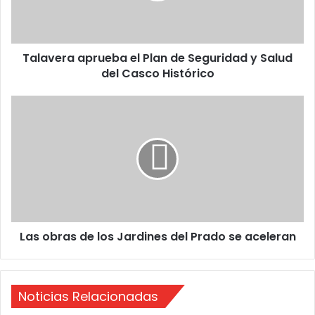
r
a
a
Talavera aprueba el Plan de Seguridad y Salud
p
del Casco Histórico
r
u
e
L
b
a
a
s
e
o
l
b
P
r
l
a
a
s
n
d
d
Las obras de los Jardines del Prado se aceleran
e
e
l
S
o
e
s
g
Noticias Relacionadas
J
u
a