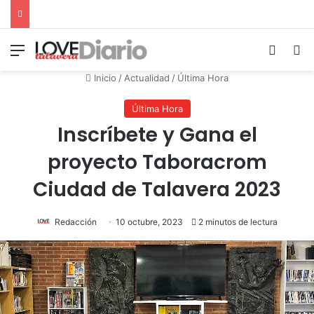
Menú
Switch
B
Inicio
/
Actualidad
/
Última Hora
Última Hora
Inscríbete y Gana el
proyecto Taboracrom
Ciudad de Talavera 2023
Redacción
10 octubre, 2023
2 minutos de lectura