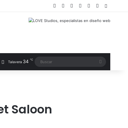
Facebook
X
LinkedIn
Instagram
TikTok
RSS
Switch sk
℃
34
Buscar
Talavera
eet Saloon