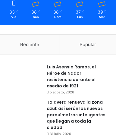
33
38
38
37
39
℃
℃
℃
℃
℃
Vie
Sáb
Dom
Lun
Mar
Reciente
Popular
Luis Asensio Ramos, el
Héroe de Nador:
resistencia durante el
asedio de 1921
5 agosto, 2026
Talavera renueva la zona
azul: así serán los nuevos
parquímetros inteligentes
que llegan a toda la
ciudad
31 julio, 2026