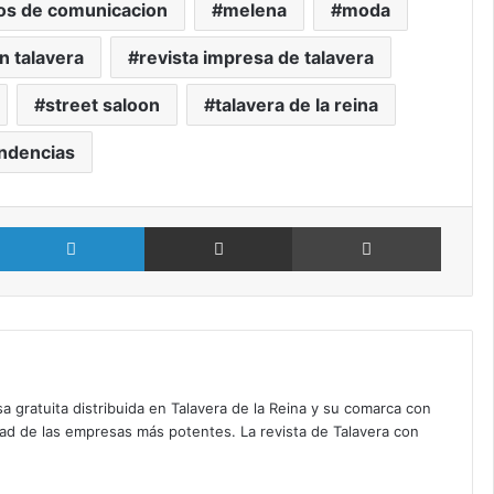
os de comunicacion
melena
moda
n talavera
revista impresa de talavera
street saloon
talavera de la reina
ndencias
X
LinkedIn
Compartir por Email
Imprimir
a gratuita distribuida en Talavera de la Reina y su comarca con
dad de las empresas más potentes. La revista de Talavera con