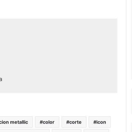
a
cion metallic
color
corte
icon