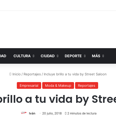
DAD
CULTURA
CIUDAD
DEPORTE
MÁS
Inicio
/
Reportajes
/
Incluye brillo a tu vida by Street Saloon
Empresarial
Moda & Makeup
Reportajes
rillo a tu vida by Str
Iván
20 julio, 2018
2 minutos de lectura