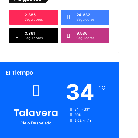
2.385
24.632
Seguidores
Seguidores
3.861
9.536
Seguidores
Seguidores
El Tiempo
34
℃
Talavera
34º - 33º
20%
3.02 km/h
Cielo Despejado