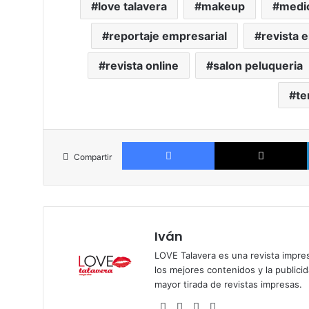
love talavera
makeup
medi
reportaje empresarial
revista e
revista online
salon peluqueria
te
Facebook
Compartir
Iván
LOVE Talavera es una revista impres
los mejores contenidos y la publici
mayor tirada de revistas impresas.
Siti
Fa
X
Ins