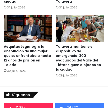
ciudad
Talavera
e
n
31 julio, 2026
31 julio, 2026
l
t
M
a
u
a
n
t
d
r
o
e
e
s
n
e
Aequitas Legis logra la
Talavera mantiene el
u
l
absolución de una mujer
dispositivo de
n
n
que se enfrentaba a hasta
emergencia: 300
d
12 años de prisión en
evacuados del Valle del
ú
Toledo
Tiétar siguen alojados en
o
m
la ciudad
c
e
30 julio, 2026
u
r
29 julio, 2026
m
o
e
d
n
e
Síguenos
t
p
a
u
l
e
2.385
24.632