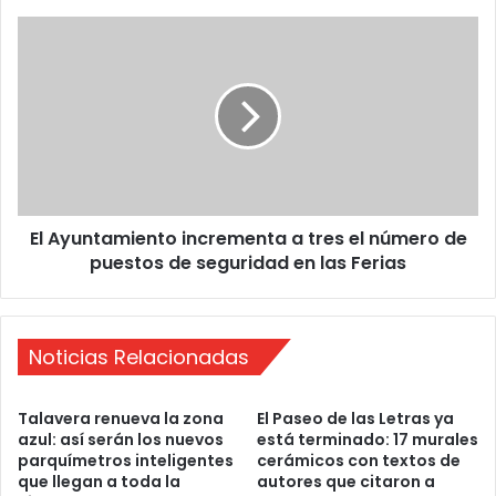
e
z
E
:
l
D
A
e
y
l
u
T
n
a
t
t
a
a
m
m
El Ayuntamiento incrementa a tres el número de
i
i
puestos de seguridad en las Ferias
e
a
n
l
t
c
o
o
Noticias Relacionadas
i
r
n
a
c
Talavera renueva la zona
El Paseo de las Letras ya
z
r
azul: así serán los nuevos
está terminado: 17 murales
ó
e
parquímetros inteligentes
cerámicos con textos de
n
m
que llegan a toda la
autores que citaron a
d
e