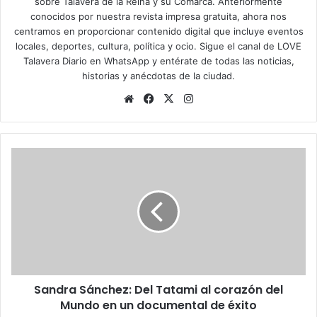
sobre Talavera de la Reina y su Comarca. Anteriormente
conocidos por nuestra revista impresa gratuita, ahora nos
centramos en proporcionar contenido digital que incluye eventos
locales, deportes, cultura, política y ocio. Sigue el
canal de LOVE
Talavera Diario en WhatsApp
y entérate de todas las noticias,
historias y anécdotas de la ciudad.
Siti
Fa
X
Ins
o
ce
tag
we
bo
ra
b
ok
m
S
a
n
d
r
a
S
á
n
Sandra Sánchez: Del Tatami al corazón del
c
Mundo en un documental de éxito
h