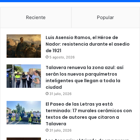
e
r
i
Reciente
Popular
a
s
Luis Asensio Ramos, el Héroe de
Nador: resistencia durante el asedio
de 1921
5 agosto, 2026
Talavera renueva la zona azul: así
serán los nuevos parquímetros
inteligentes que llegan a toda la
ciudad
31 julio, 2026
El Paseo de las Letras ya está
terminado: 17 murales cerámicos con
textos de autores que citaron a
Talavera
31 julio, 2026