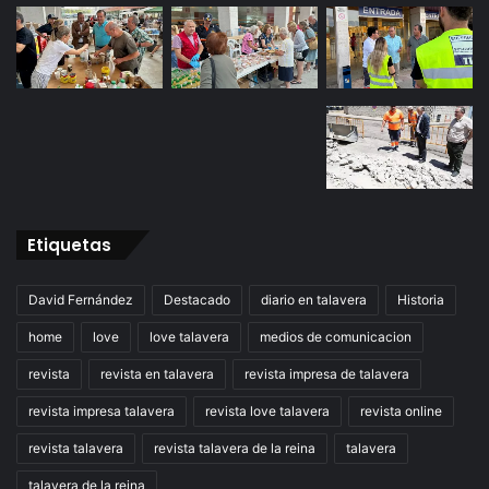
Etiquetas
David Fernández
Destacado
diario en talavera
Historia
home
love
love talavera
medios de comunicacion
revista
revista en talavera
revista impresa de talavera
revista impresa talavera
revista love talavera
revista online
revista talavera
revista talavera de la reina
talavera
talavera de la reina