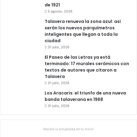
r
de 1921
l
5 agosto, 2026
a
Talavera renueva la zona azul: así
f
serán los nuevos parquímetros
a
inteligentes que llegan a toda la
l
ciudad
t
31 julio, 2026
a
d
El Paseo de las Letras ya está
e
terminado: 17 murales cerámicos con
p
textos de autores que citaron a
e
Talavera
r
31 julio, 2026
s
Los Aracaris: el triunfo de una nueva
o
banda talaverana en 1968
n
a
31 julio, 2026
l
Recibe la actualidad en tu móvil