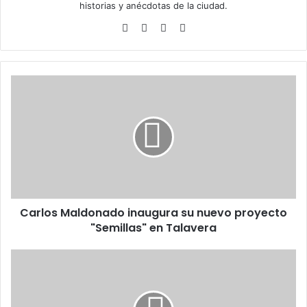
historias y anécdotas de la ciudad.
Siti
Fa
X
Ins
o
ce
tag
we
bo
ra
b
ok
m
C
a
r
l
o
s
M
a
l
Carlos Maldonado inaugura su nuevo proyecto
d
"Semillas" en Talavera
o
n
a
D
d
e
o
n
i
u