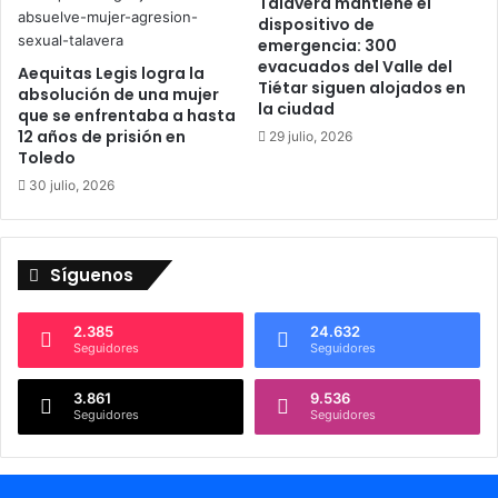
o
Talavera mantiene el
s
dispositivo de
"
i
emergencia: 300
S
t
evacuados del Valle del
e
Aequitas Legis logra la
u
Tiétar siguen alojados en
absolución de una mujer
m
a
la ciudad
que se enfrentaba a hasta
i
c
12 años de prisión en
29 julio, 2026
l
i
Toledo
l
ó
30 julio, 2026
a
n
s
d
"
e
e
l
Síguenos
n
a
T
r
a
e
2.385
24.632
Seguidores
Seguidores
l
s
a
i
v
3.861
9.536
d
Seguidores
Seguidores
e
e
r
n
a
c
i