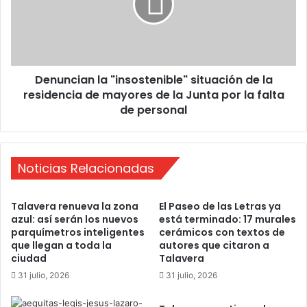
n
n
a
c
u
i
g
a
u
n
r
Denuncian la "insostenible" situación de la
l
a
residencia de mayores de la Junta por la falta
a
s
"
de personal
u
i
n
n
u
s
e
o
Noticias Relacionadas
v
s
o
t
Talavera renueva la zona
El Paseo de las Letras ya
p
e
azul: así serán los nuevos
está terminado: 17 murales
r
n
parquímetros inteligentes
cerámicos con textos de
o
i
que llegan a toda la
autores que citaron a
y
b
ciudad
Talavera
e
l
31 julio, 2026
31 julio, 2026
c
e
t
"