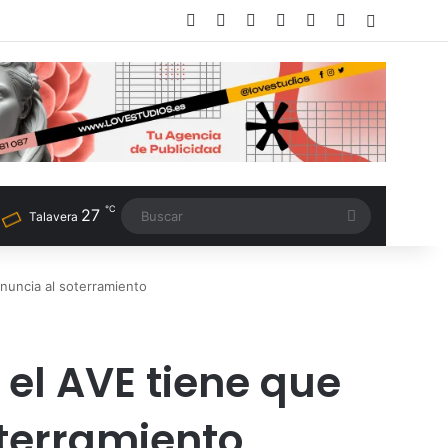
Facebook
X
LinkedIn
Instagram
TikTok
RSS
Switch sk
℃
27
Buscar
Talavera
enuncia al soterramiento
 el AVE tiene que
oterramiento