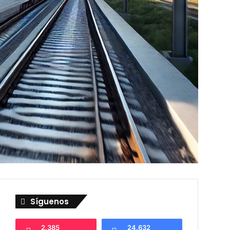
Síguenos
2.385
24.632