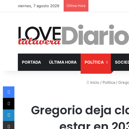
viernes, 7 agosto 2026
Última Hora
PORTADA
ÚLTIMA HORA
POLÍTICA
SOCIE
Inicio
/
Política
/
Grego
Facebook
X
Gregorio deja cl
LinkedIn
estar en 20
Compartir por Email