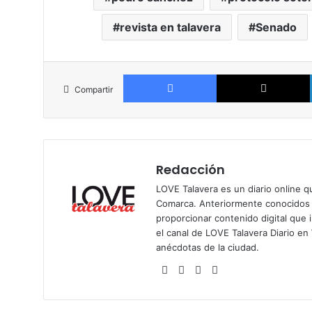
revista en talavera
Senado
Facebook
Compartir
Redacción
LOVE Talavera es un diario online q
Comarca. Anteriormente conocidos p
proporcionar contenido digital que i
el
canal de LOVE Talavera Diario e
anécdotas de la ciudad.
Siti
Fa
X
Ins
o
ce
tag
we
bo
ra