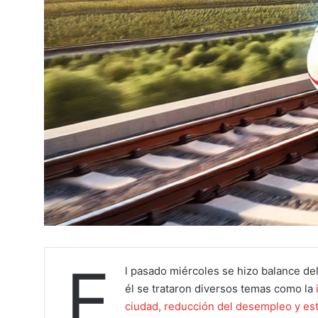
E
l pasado miércoles se hizo balance de
él se trataron diversos temas como la
ciudad, reducción del desempleo y est