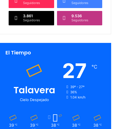
Seguidores
Seguidores
3.861
9.536
Seguidores
Seguidores
El Tiempo
27
℃
Talavera
39º - 27º
36%
1.04 km/h
Cielo Despejado
39
39
38
38
38
℃
℃
℃
℃
℃