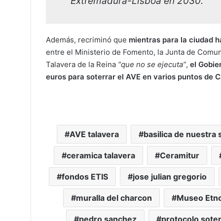
Extremadura-Lisboa en 2030.
Además, recriminó que
mientras para la ciudad h
entre el Ministerio de Fomento, la Junta de Comu
Talavera de la Reina
“que no se ejecuta”
,
el Gobie
euros para soterrar el AVE en varios puntos de C
AVE talavera
basilica de nuestra
ceramica talavera
Ceramitur
fondos ETIS
jose julian gregorio
muralla del charcon
Museo Etno
pedro sanchez
protocolo sote