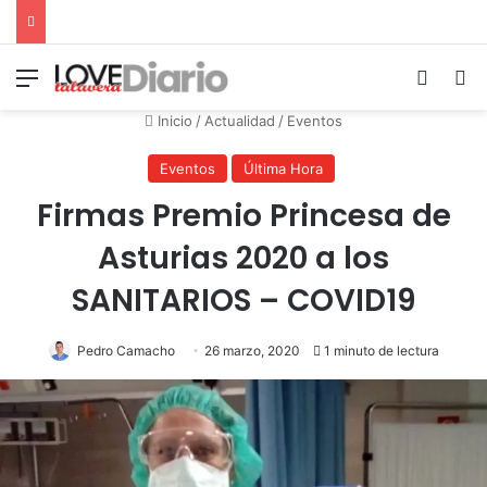
Menú
Switch
B
Inicio
/
Actualidad
/
Eventos
Eventos
Última Hora
Firmas Premio Princesa de
Asturias 2020 a los
SANITARIOS – COVID19
Pedro Camacho
26 marzo, 2020
1 minuto de lectura