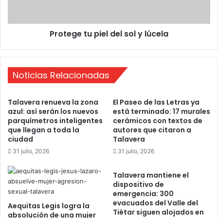
o
e
b
t
r
u
e
Protege tu piel del sol y lúcela
p
e
i
l
e
c
l
u
Noticias Relacionadas
d
l
e
t
l
Talavera renueva la zona
El Paseo de las Letras ya
i
s
azul: así serán los nuevos
está terminado: 17 murales
v
o
parquímetros inteligentes
cerámicos con textos de
o
l
que llegan a toda la
autores que citaron a
b
y
ciudad
Talavera
y
l
31 julio, 2026
31 julio, 2026
A
ú
l
c
Talavera mantiene el
k
e
dispositivo de
i
l
emergencia: 300
m
a
evacuados del Valle del
Aequitas Legis logra la
i
Tiétar siguen alojados en
absolución de una mujer
a