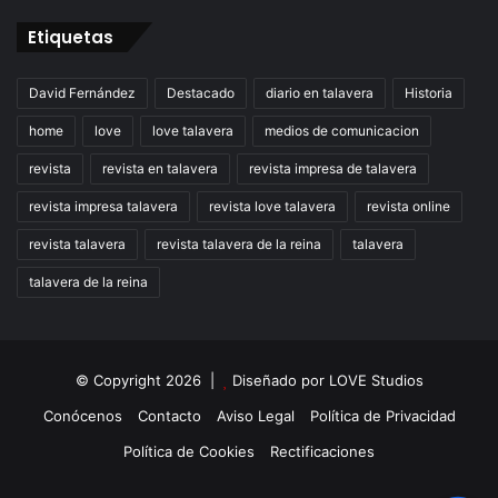
Etiquetas
David Fernández
Destacado
diario en talavera
Historia
home
love
love talavera
medios de comunicacion
revista
revista en talavera
revista impresa de talavera
revista impresa talavera
revista love talavera
revista online
revista talavera
revista talavera de la reina
talavera
talavera de la reina
© Copyright 2026 |
Diseñado por
LOVE Studios
Conócenos
Contacto
Aviso Legal
Política de Privacidad
Política de Cookies
Rectificaciones