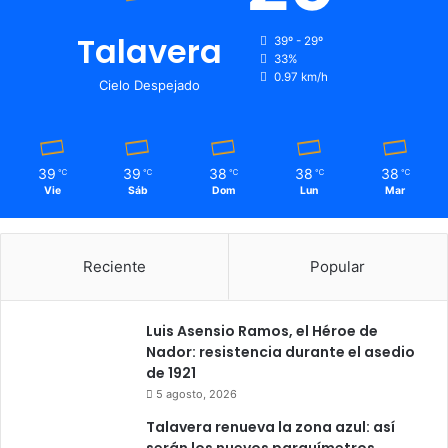
Talavera
39º - 29º
33%
0.97 km/h
Cielo Despejado
39
39
38
38
38
℃
℃
℃
℃
℃
Vie
Sáb
Dom
Lun
Mar
Reciente
Popular
Luis Asensio Ramos, el Héroe de
Nador: resistencia durante el asedio
de 1921
5 agosto, 2026
Talavera renueva la zona azul: así