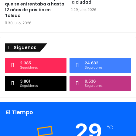
la ciudad
que se enfrentaba a hasta
T
12 años de prisión en
29 julio, 2026
a
Toledo
l
30 julio, 2026
a
v
e
r
Síguenos
a
2.385
24.632
Seguidores
Seguidores
3.861
9.536
Seguidores
Seguidores
El Tiempo
29
℃