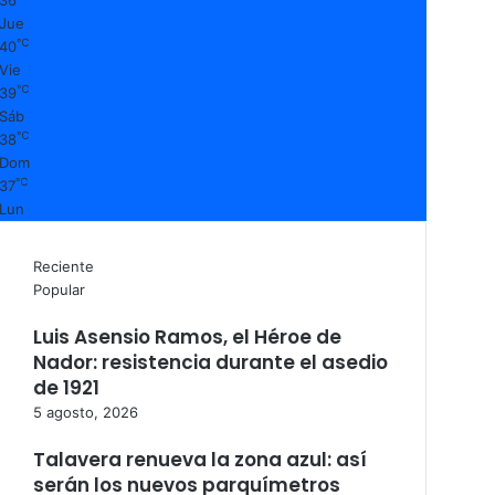
Jue
℃
40
Vie
℃
39
Sáb
℃
38
Dom
℃
37
Lun
Reciente
Popular
Luis Asensio Ramos, el Héroe de
Nador: resistencia durante el asedio
de 1921
5 agosto, 2026
Talavera renueva la zona azul: así
serán los nuevos parquímetros