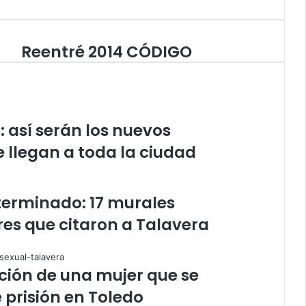
Reentré 2014 CÓDIGO
R
e
e
n
t
r
: así serán los nuevos
é
 llegan a toda la ciudad
2
0
1
4
 terminado: 17 murales
C
es que citaron a Talavera
Ó
D
I
G
ución de una mujer que se
O
 prisión en Toledo