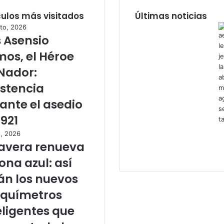
culos más visitados
Últimas noticias
to, 2026
s Asensio
os, el Héroe
Nador:
istencia
ante el asedio
1921
o, 2026
avera renueva
zona azul: así
án los nuevos
químetros
eligentes que