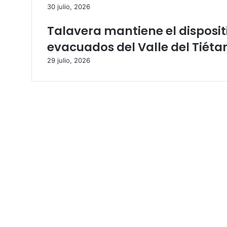
30 julio, 2026
n
i
Talavera mantiene el disposi
m
o
evacuados del Valle del Tiéta
29 julio, 2026