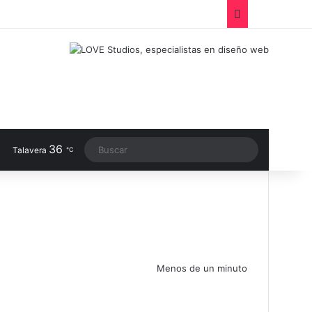
Facebook
X
LinkedIn
Instagram
TikTok
RSS
Switch sk
36
Buscar
Talavera
℃
Menos de un minuto