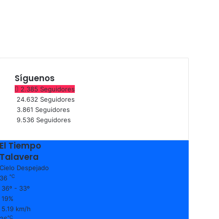
Síguenos
2.385
Seguidores
24.632
Seguidores
3.861
Seguidores
9.536
Seguidores
El Tiempo
Talavera
Cielo Despejado
℃
36
36º - 33º
19%
5.19 km/h
℃
36