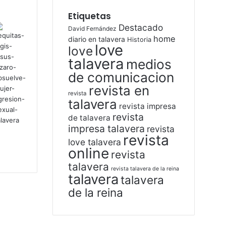
Etiquetas
Destacado
David Fernández
home
diario en talavera
Historia
love
love
talavera
medios
de comunicacion
revista en
revista
talavera
revista impresa
revista
de talavera
impresa talavera
revista
revista
love talavera
online
revista
talavera
revista talavera de la reina
talavera
talavera
de la reina