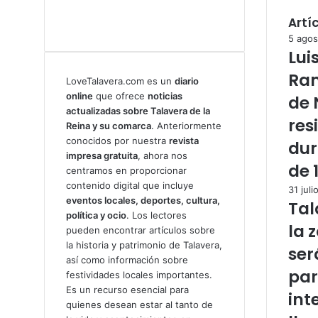
Artí
5 agos
Lui
Ram
LoveTalavera.com es un
diario
online
que ofrece
noticias
de 
actualizadas sobre Talavera de la
res
Reina y su comarca
. Anteriormente
conocidos por nuestra
revista
dur
impresa gratuita
, ahora nos
de 
centramos en proporcionar
contenido digital que incluye
31 juli
eventos locales, deportes, cultura,
Tal
política y ocio
. Los lectores
la 
pueden encontrar artículos sobre
la historia y patrimonio de Talavera,
ser
así como información sobre
par
festividades locales importantes.
Es un recurso esencial para
int
quienes desean estar al tanto de