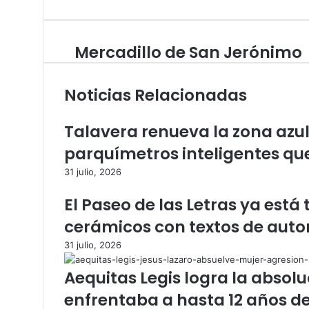
o
e
n
w
b
s
e
o
t
Mercadillo de San Jerónimo
M
b
o
a
e
k
g
r
r
Noticias Relacionadas
c
a
a
m
d
Talavera renueva la zona azul
i
parquímetros inteligentes que
l
l
31 julio, 2026
o
d
El Paseo de las Letras ya está
e
cerámicos con textos de autor
S
a
31 julio, 2026
n
J
Aequitas Legis logra la absol
e
enfrentaba a hasta 12 años de
r
ó