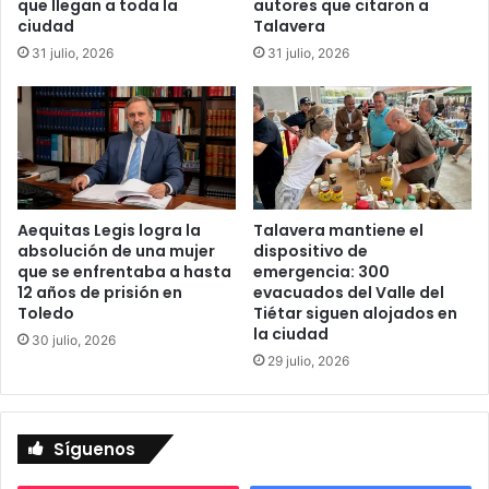
que llegan a toda la
autores que citaron a
l
d
ciudad
Talavera
e
e
n
31 julio, 2026
31 julio, 2026
r
t
í
o
a
r
s
n
o
r
u
Aequitas Legis logra la
Talavera mantiene el
r
absolución de una mujer
dispositivo de
a
que se enfrentaba a hasta
emergencia: 300
l
12 años de prisión en
evacuados del Valle del
Toledo
Tiétar siguen alojados en
la ciudad
30 julio, 2026
29 julio, 2026
Síguenos