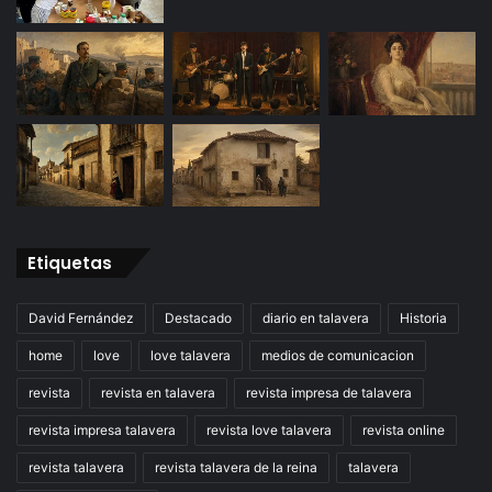
Etiquetas
David Fernández
Destacado
diario en talavera
Historia
home
love
love talavera
medios de comunicacion
revista
revista en talavera
revista impresa de talavera
revista impresa talavera
revista love talavera
revista online
revista talavera
revista talavera de la reina
talavera