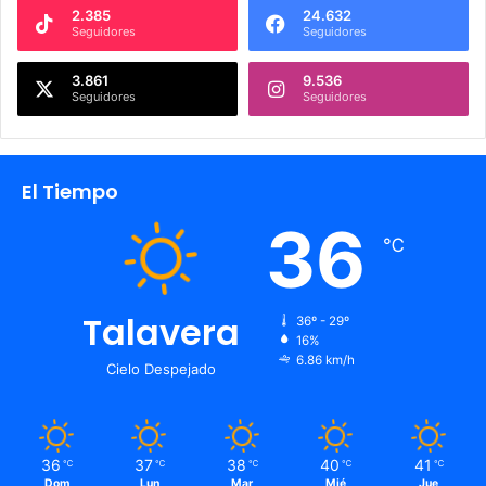
2.385
24.632
Seguidores
Seguidores
3.861
9.536
Seguidores
Seguidores
El Tiempo
36
℃
Talavera
36º - 29º
16%
6.86 km/h
Cielo Despejado
36
37
38
40
41
℃
℃
℃
℃
℃
Dom
Lun
Mar
Mié
Jue