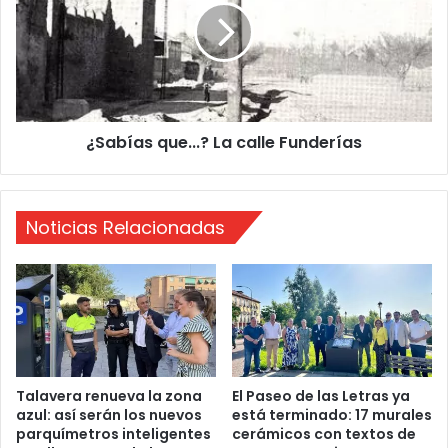
o
b
s
í
v
a
e
s
r
q
t
u
i
¿Sabías que...? La calle Funderías
e
d
.
o
.
s
.
i
Noticias Relacionadas
?
l
L
e
a
g
c
a
a
l
l
e
l
s
e
e
F
Talavera renueva la zona
El Paseo de las Letras ya
n
azul: así serán los nuevos
está terminado: 17 murales
u
parquímetros inteligentes
cerámicos con textos de
e
n