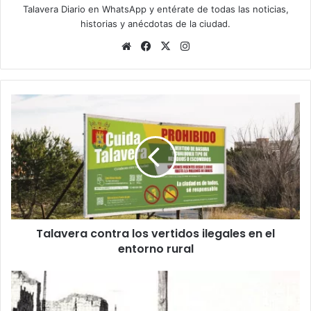
Talavera Diario en WhatsApp
y entérate de todas las noticias,
historias y anécdotas de la ciudad.
Siti
Fa
X
Ins
o
ce
tag
we
bo
ra
b
ok
m
T
a
l
a
v
e
r
a
c
Talavera contra los vertidos ilegales en el
o
entorno rural
n
t
r
¿
a
S
l
a