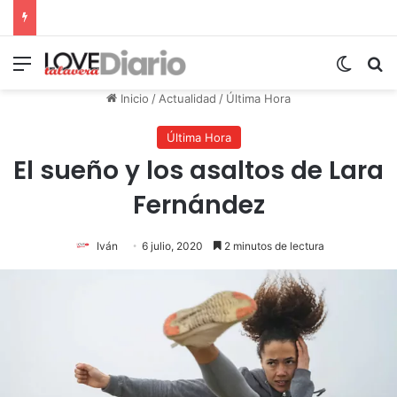
Menú
Switch
B
Inicio
/
Actualidad
/
Última Hora
Última Hora
El sueño y los asaltos de Lara
Fernández
Iván
6 julio, 2020
2 minutos de lectura