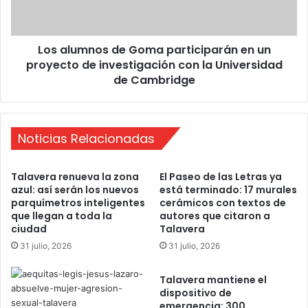
a
m
r
n
e
o
s
Los alumnos de Goma participarán en un
s
v
proyecto de investigación con la Universidad
d
u
e
de Cambridge
e
G
l
o
v
m
e
a
Noticias Relacionadas
a
p
a
a
Talavera renueva la zona
El Paseo de las Letras ya
b
r
azul: así serán los nuevos
está terminado: 17 murales
r
t
parquímetros inteligentes
cerámicos con textos de
i
i
que llegan a toda la
autores que citaron a
r
c
ciudad
Talavera
e
i
31 julio, 2026
31 julio, 2026
s
p
t
a
e
Talavera mantiene el
r
dispositivo de
v
á
emergencia: 300
i