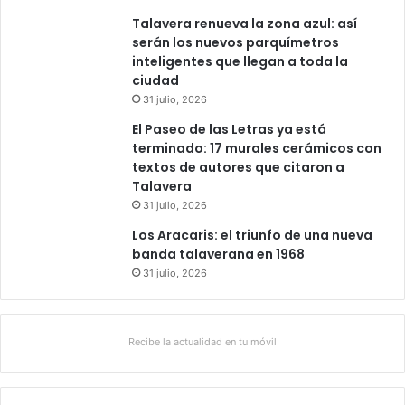
d
Talavera renueva la zona azul: así
d
serán los nuevos parquímetros
e
inteligentes que llegan a toda la
C
ciudad
a
31 julio, 2026
m
b
El Paseo de las Letras ya está
r
terminado: 17 murales cerámicos con
i
textos de autores que citaron a
d
Talavera
g
31 julio, 2026
e
Los Aracaris: el triunfo de una nueva
banda talaverana en 1968
31 julio, 2026
Recibe la actualidad en tu móvil