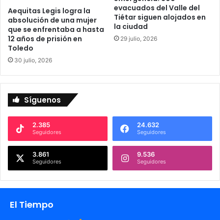
n
evacuados del Valle del
e
Aequitas Legis logra la
e
Tiétar siguen alojados en
absolución de una mujer
r
n
la ciudad
que se enfrentaba a hasta
n
u
12 años de prisión en
29 julio, 2026
e
n
Toledo
s
p
30 julio, 2026
3
r
d
o
e
y
j
e
Síguenos
u
c
l
t
i
o
2.385
24.632
Seguidores
Seguidores
o
d
e
3.861
9.536
i
Seguidores
Seguidores
n
v
e
s
El Tiempo
t
i