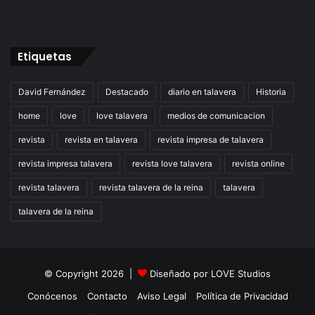
Etiquetas
David Fernández
Destacado
diario en talavera
Historia
home
love
love talavera
medios de comunicacion
revista
revista en talavera
revista impresa de talavera
revista impresa talavera
revista love talavera
revista online
revista talavera
revista talavera de la reina
talavera
talavera de la reina
© Copyright 2026 |
Diseñado por
LOVE Studios
Conócenos
Contacto
Aviso Legal
Política de Privacidad