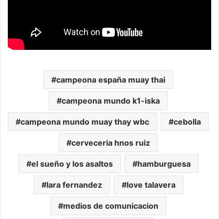
campeona españa muay thai
campeona mundo k1-iska
campeona mundo muay thay wbc
cebolla
cerveceria hnos ruiz
el sueño y los asaltos
hamburguesa
lara fernandez
love talavera
medios de comunicacion