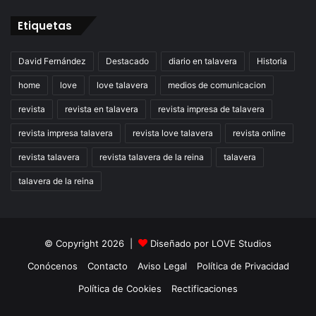
Etiquetas
David Fernández
Destacado
diario en talavera
Historia
home
love
love talavera
medios de comunicacion
revista
revista en talavera
revista impresa de talavera
revista impresa talavera
revista love talavera
revista online
revista talavera
revista talavera de la reina
talavera
talavera de la reina
© Copyright 2026 |
Diseñado por
LOVE Studios
Conócenos
Contacto
Aviso Legal
Política de Privacidad
Política de Cookies
Rectificaciones