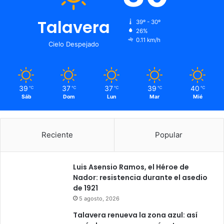
l
e
Talavera
39º - 30º
r
26%
e
0.11 km/h
Cielo Despejado
s
P
e
d
39
37
37
39
40
℃
℃
℃
℃
℃
r
Sáb
Dom
Lun
Mar
Mié
o
M
a
d
Reciente
Popular
r
o
ñ
Luis Asensio Ramos, el Héroe de
o
Nador: resistencia durante el asedio
de 1921
5 agosto, 2026
Talavera renueva la zona azul: así