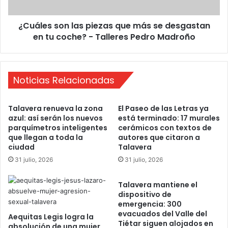
c
s
e
o
¿Cuáles son las piezas que más se desgastan
r
n
á
en tu coche? - Talleres Pedro Madroño
l
m
a
i
s
c
p
o
Noticias Relacionadas
i
e
z
Talavera renueva la zona
El Paseo de las Letras ya
a
azul: así serán los nuevos
está terminado: 17 murales
s
parquímetros inteligentes
cerámicos con textos de
q
que llegan a toda la
autores que citaron a
u
ciudad
Talavera
e
31 julio, 2026
31 julio, 2026
m
á
Talavera mantiene el
s
dispositivo de
s
emergencia: 300
e
evacuados del Valle del
Aequitas Legis logra la
d
Tiétar siguen alojados en
absolución de una mujer