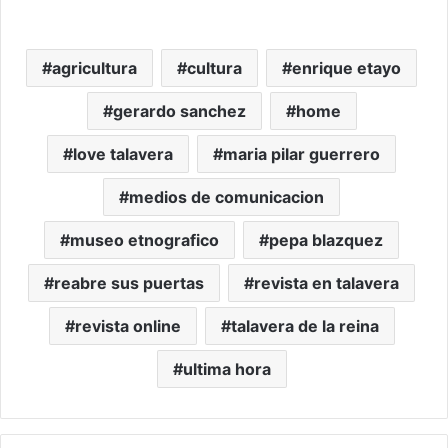
agricultura
cultura
enrique etayo
gerardo sanchez
home
love talavera
maria pilar guerrero
medios de comunicacion
museo etnografico
pepa blazquez
reabre sus puertas
revista en talavera
revista online
talavera de la reina
ultima hora