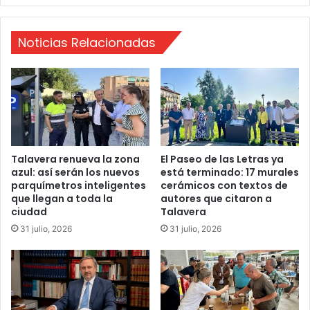
ñ
r
o
a
s
Noticias Relacionadas
r
d
á
e
e
l
m
a
p
m
l
u
e
e
o
r
y
Talavera renueva la zona
El Paseo de las Letras ya
t
azul: así serán los nuevos
está terminado: 17 murales
e
parquímetros inteligentes
cerámicos con textos de
e
n
que llegan a toda la
autores que citaron a
d
e
ciudad
Talavera
e
r
P
31 julio, 2026
31 julio, 2026
g
a
í
d
a
r
l
e
i
J
m