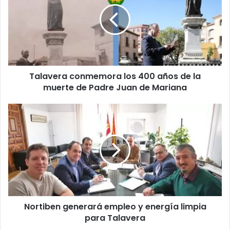
a
v
e
r
a
c
Talavera conmemora los 400 años de la
o
muerte de Padre Juan de Mariana
n
m
e
N
m
o
o
r
r
t
a
i
l
b
o
e
s
n
4
g
0
Nortiben generará empleo y energía limpia
e
0
para Talavera
n
a
e