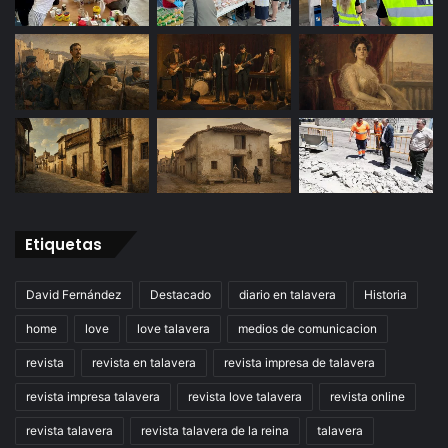
Etiquetas
David Fernández
Destacado
diario en talavera
Historia
home
love
love talavera
medios de comunicacion
revista
revista en talavera
revista impresa de talavera
revista impresa talavera
revista love talavera
revista online
revista talavera
revista talavera de la reina
talavera