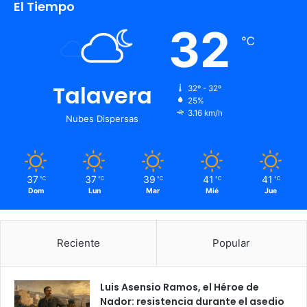
El Tiempo
32
℃
Talavera
32º - 32º
25%
3.16 km/h
Nubes Dispersas
37
37
39
41
41
℃
℃
℃
℃
℃
Dom
Lun
Mar
Mié
Jue
Reciente
Popular
Luis Asensio Ramos, el Héroe de
Nador: resistencia durante el asedio