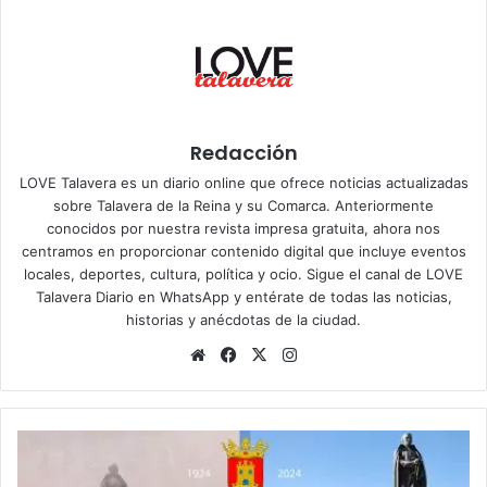
Redacción
LOVE Talavera es un diario online que ofrece noticias actualizadas
sobre Talavera de la Reina y su Comarca. Anteriormente
conocidos por nuestra revista impresa gratuita, ahora nos
centramos en proporcionar contenido digital que incluye eventos
locales, deportes, cultura, política y ocio. Sigue el
canal de LOVE
Talavera Diario en WhatsApp
y entérate de todas las noticias,
historias y anécdotas de la ciudad.
Siti
Fa
X
Ins
o
ce
tag
we
bo
ra
b
ok
m
T
a
l