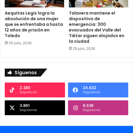
u
p
a
i
Aequitas Legis logra la
Talavera mantiene el
n
a
absolución de una mujer
dispositivo de
d
p
que se enfrentaba a hasta
emergencia: 300
e
a
12 años de prisión en
evacuados del Valle del
M
r
Toledo
Tiétar siguen alojados en
a
a
la ciudad
30 julio, 2026
r
T
29 julio, 2026
i
a
a
l
n
a
a
v
Síguenos
e
r
2.385
24.632
a
Seguidores
Seguidores
3.861
9.536
Seguidores
Seguidores