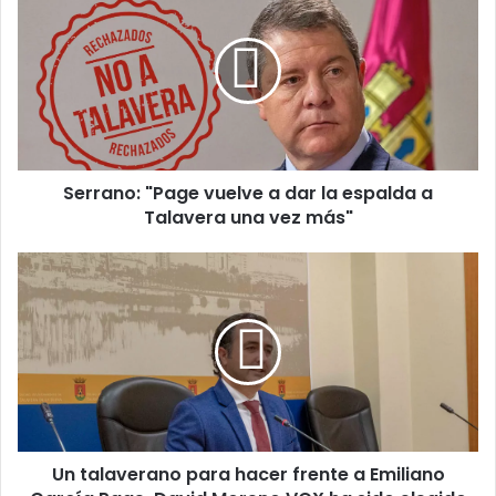
e
r
r
a
n
o
:
"
Serrano: "Page vuelve a dar la espalda a
P
Talavera una vez más"
a
g
e
U
v
n
u
t
e
a
l
l
v
a
e
v
a
e
d
r
a
Un talaverano para hacer frente a Emiliano
a
r
n