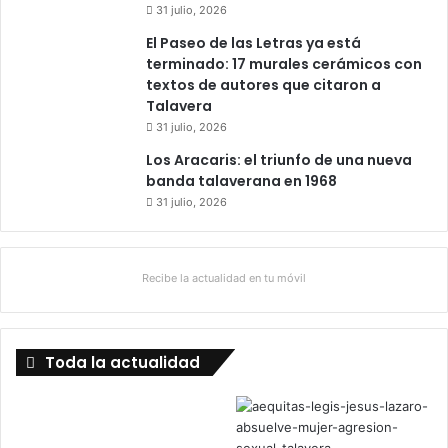
31 julio, 2026
o
El Paseo de las Letras ya está
r
terminado: 17 murales cerámicos con
e
textos de autores que citaron a
l
Talavera
p
a
31 julio, 2026
r
Los Aracaris: el triunfo de una nueva
t
banda talaverana en 1968
i
31 julio, 2026
d
o
.
Recibe la actualidad en tu móvil
Toda la actualidad