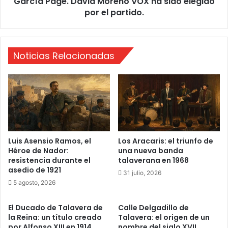
García Page. David Moreno VOX ha sido elegido
l
o
por el partido.
a
p
e
a
s
r
p
a
Noticias Relacionadas
a
h
l
a
d
c
a
e
a
r
T
f
a
r
l
e
Luis Asensio Ramos, el
Los Aracaris: el triunfo de
a
n
Héroe de Nador:
una nueva banda
v
resistencia durante el
talaverana en 1968
t
asedio de 1921
e
e
31 julio, 2026
r
a
5 agosto, 2026
a
E
u
m
El Ducado de Talavera de
Calle Delgadillo de
n
i
la Reina: un título creado
Talavera: el origen de un
a
l
por Alfonso XIII en 1914
nombre del siglo XVII