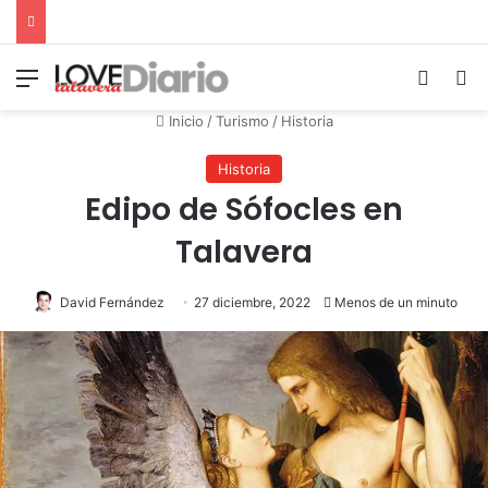
Menú
Switch
B
Inicio
/
Turismo
/
Historia
Historia
Edipo de Sófocles en
Talavera
David Fernández
27 diciembre, 2022
Menos de un minuto