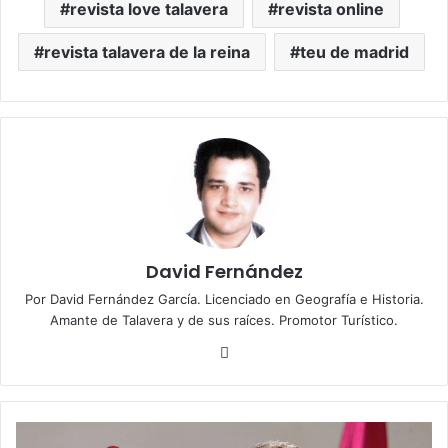
revista love talavera
revista online
revista talavera de la reina
teu de madrid
David Fernández
Por David Fernández García. Licenciado en Geografía e Historia.
Amante de Talavera y de sus raíces. Promotor Turístico.
Fa
ce
bo
ok
S