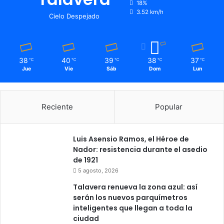
o
18%
3.52 km/h
r
Cielo Despejado
e
n
o
V
38
40
39
38
37
℃
℃
℃
℃
℃
O
Jue
Vie
Sáb
Dom
Lun
X
h
a
Reciente
Popular
s
i
d
Luis Asensio Ramos, el Héroe de
o
Nador: resistencia durante el asedio
e
de 1921
l
5 agosto, 2026
e
g
Talavera renueva la zona azul: así
i
serán los nuevos parquímetros
d
inteligentes que llegan a toda la
o
ciudad
p