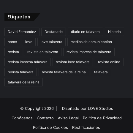
Etiquetas
David Fernández
Destacado
diario en talavera
Historia
home
love
love talavera
medios de comunicacion
revista
revista en talavera
revista impresa de talavera
revista impresa talavera
revista love talavera
revista online
revista talavera
revista talavera de la reina
talavera
talavera de la reina
© Copyright 2026 |
Diseñado por
LOVE Studios
Conócenos
Contacto
Aviso Legal
Política de Privacidad
Política de Cookies
Rectificaciones