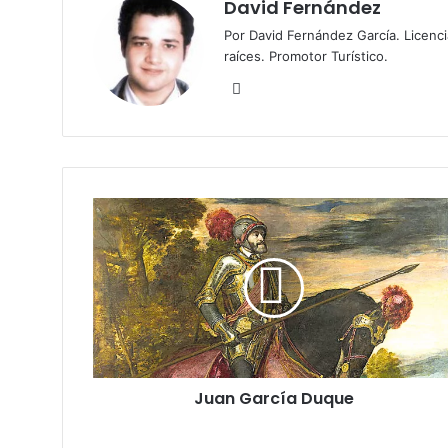
David Fernández
Por David Fernández García. Licenc
raíces. Promotor Turístico.
Fa
ce
bo
ok
J
u
a
n
G
a
r
c
í
Juan García Duque
a
D
u