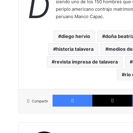
D
siendo uno de los 150 hombres que s
periplo americano contrajo matrimo
peruano Manco Capac.
diego hervio
doña beatr
historia talavera
medios de
revista impresa de talavera
rio 
Facebook
Compartir