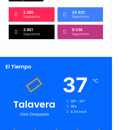
2.385
24.632
Seguidores
Seguidores
3.861
9.536
Seguidores
Seguidores
El Tiempo
37
℃
Talavera
39º - 32º
18%
4.54 km/h
Cielo Despejado