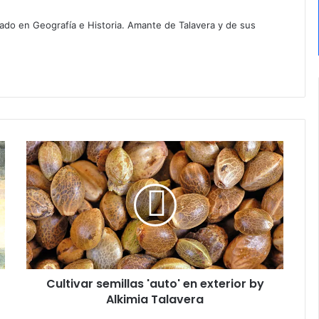
iado en Geografía e Historia. Amante de Talavera y de sus
C
u
l
t
i
v
a
r
s
Cultivar semillas 'auto' en exterior by
e
Alkimia Talavera
m
i