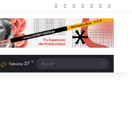
Facebook
X
LinkedIn
Instagram
TikTok
RSS
Switch sk
℃
37
Buscar
Talavera