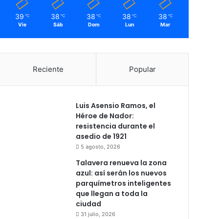
39
38
38
38
38
℃
℃
℃
℃
℃
Vie
Sáb
Dom
Lun
Mar
Reciente
Popular
Luis Asensio Ramos, el
Héroe de Nador:
resistencia durante el
asedio de 1921
5 agosto, 2026
Talavera renueva la zona
azul: así serán los nuevos
parquímetros inteligentes
que llegan a toda la
ciudad
31 julio, 2026