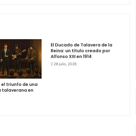
l
l
a
s
'
a
u
El Ducado de Talavera de la
t
Reina: un título creado por
o
Alfonso XIII en 1914
'
28 julio, 2026
e
n
e
 el triunfo de una
x
 talaverana en
t
e
r
i
o
r
b