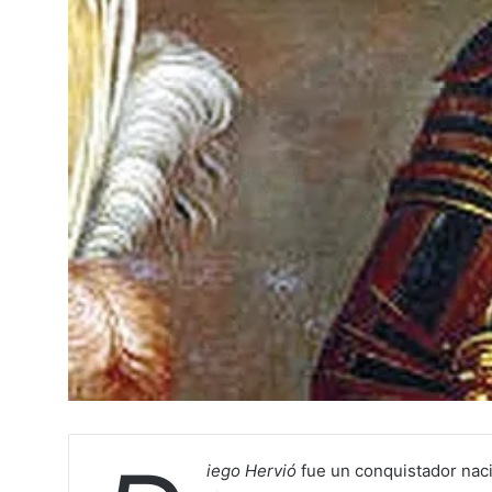
iego Hervió
fue un conquistador nac