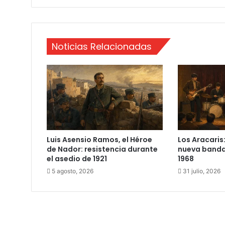
q
u
e
Noticias Relacionadas
Luis Asensio Ramos, el Héroe
Los Aracaris:
de Nador: resistencia durante
nueva banda
el asedio de 1921
1968
5 agosto, 2026
31 julio, 2026