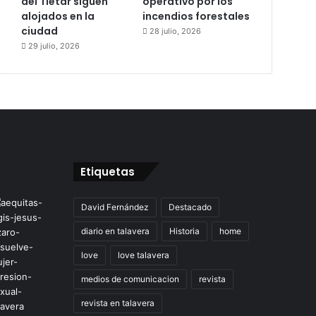
del Tiétar siguen
operativo por los
alojados en la
incendios forestales
ciudad
28 julio, 2026
29 julio, 2026
Etiquetas
David Fernández
Destacado
diario en talavera
Historia
home
love
love talavera
medios de comunicacion
revista
revista en talavera