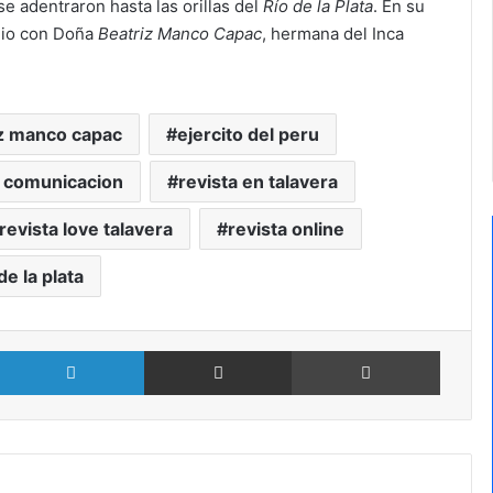
e adentraron hasta las orillas del
Río de la Plata
. En su
nio con Doña
Beatriz Manco Capac
, hermana del Inca
iz manco capac
ejercito del peru
 comunicacion
revista en talavera
revista love talavera
revista online
de la plata
X
LinkedIn
Compartir por Email
Imprimir