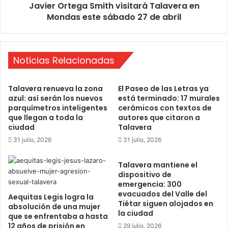
Javier Ortega Smith visitará Talavera en
p
e
u
Mondas este sábado 27 de abril
g
s
a
C
S
h
m
r
Noticias Relacionadas
i
i
t
s
h
Talavera renueva la zona
El Paseo de las Letras ya
t
v
azul: así serán los nuevos
está terminado: 17 murales
i
i
parquímetros inteligentes
cerámicos con textos de
T
s
que llegan a toda la
autores que citaron a
a
i
ciudad
Talavera
l
t
31 julio, 2026
31 julio, 2026
a
a
v
r
Talavera mantiene el
e
á
dispositivo de
r
T
emergencia: 300
a
a
evacuados del Valle del
Aequitas Legis logra la
l
Tiétar siguen alojados en
absolución de una mujer
a
la ciudad
que se enfrentaba a hasta
v
12 años de prisión en
29 julio, 2026