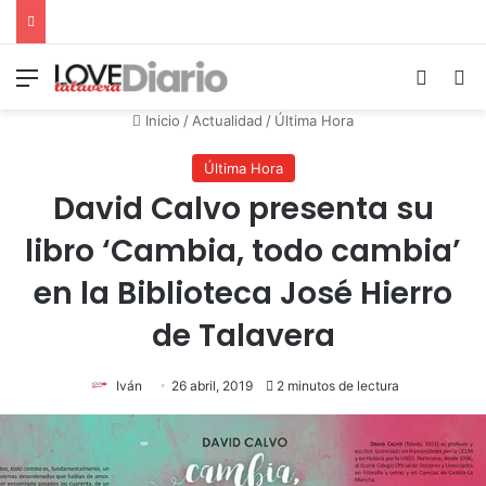
Menú
Switch
B
Inicio
/
Actualidad
/
Última Hora
Última Hora
David Calvo presenta su
libro ‘Cambia, todo cambia’
en la Biblioteca José Hierro
de Talavera
Iván
26 abril, 2019
2 minutos de lectura