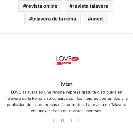
revista online
revista talavera
talavera de la reina
uned
Iván
LOVE Talavera es una revista impresa gratuita distribuida en
Talavera de la Reina y su comarca con los mejores contenidos y la
publicidad de las empresas más potentes. La revista de Talavera
con mayor tirada de revistas impresas.
Siti
Fa
X
Ins
o
ce
tag