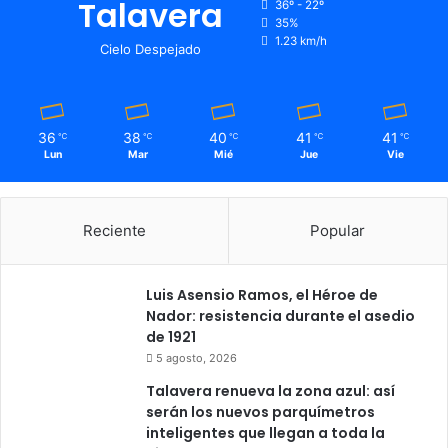
Talavera
36º - 22º
7
35%
d
1.23 km/h
Cielo Despejado
e
a
b
r
36
38
40
41
41
℃
℃
℃
℃
℃
i
Lun
Mar
Mié
Jue
Vie
l
Reciente
Popular
Luis Asensio Ramos, el Héroe de
Nador: resistencia durante el asedio
de 1921
5 agosto, 2026
Talavera renueva la zona azul: así
serán los nuevos parquímetros
inteligentes que llegan a toda la