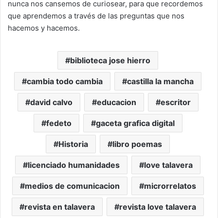
nunca nos cansemos de curiosear, para que recordemos
que aprendemos a través de las preguntas que nos
hacemos y hacemos.
biblioteca jose hierro
cambia todo cambia
castilla la mancha
david calvo
educacion
escritor
fedeto
gaceta grafica digital
Historia
libro poemas
licenciado humanidades
love talavera
medios de comunicacion
microrrelatos
revista en talavera
revista love talavera