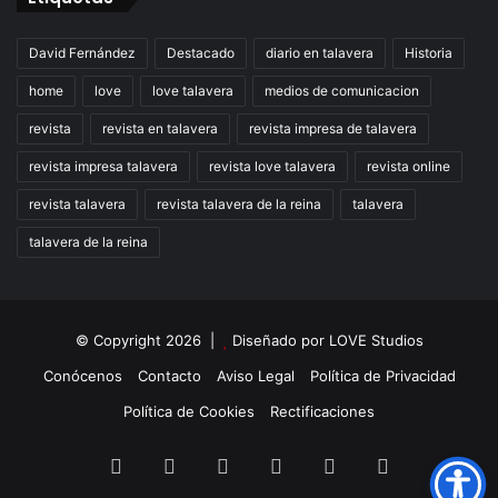
David Fernández
Destacado
diario en talavera
Historia
home
love
love talavera
medios de comunicacion
revista
revista en talavera
revista impresa de talavera
revista impresa talavera
revista love talavera
revista online
revista talavera
revista talavera de la reina
talavera
talavera de la reina
© Copyright 2026 |
Diseñado por
LOVE Studios
Conócenos
Contacto
Aviso Legal
Política de Privacidad
Política de Cookies
Rectificaciones
Facebook
X
LinkedIn
Instagram
TikTok
RSS