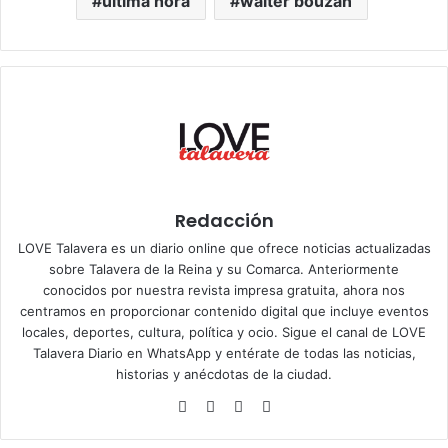
ultima hora
walter bouzan
Redacción
LOVE Talavera es un diario online que ofrece noticias actualizadas
sobre Talavera de la Reina y su Comarca. Anteriormente
conocidos por nuestra revista impresa gratuita, ahora nos
centramos en proporcionar contenido digital que incluye eventos
locales, deportes, cultura, política y ocio. Sigue el
canal de LOVE
Talavera Diario en WhatsApp
y entérate de todas las noticias,
historias y anécdotas de la ciudad.
Siti
Fa
X
Ins
o
ce
tag