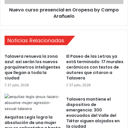
a
s
l
Nuevo curso presencial en Oropesa by Campo
o
a
Arañuelo
p
v
r
e
e
r
s
a
Noticias Relacionadas
e
l
n
o
c
Talavera renueva la zona
El Paseo de las Letras ya
g
i
azul: así serán los nuevos
está terminado: 17 murales
r
a
parquímetros inteligentes
cerámicos con textos de
a
l
que llegan a toda la
autores que citaron a
n
e
ciudad
Talavera
O
n
31 julio, 2026
31 julio, 2026
r
O
o
r
Talavera mantiene el
,
o
dispositivo de
P
p
emergencia: 300
l
e
evacuados del Valle del
Aequitas Legis logra la
a
s
Tiétar siguen alojados en
absolución de una mujer
t
a
la ciudad
que se enfrentaba a hasta