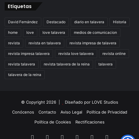
Etiquetas
David Fernández
Destacado
diario en talavera
Historia
home
love
love talavera
medios de comunicacion
revista
revista en talavera
revista impresa de talavera
revista impresa talavera
revista love talavera
revista online
revista talavera
revista talavera de la reina
talavera
talavera de la reina
© Copyright 2026 |
Diseñado por
LOVE Studios
Conócenos
Contacto
Aviso Legal
Política de Privacidad
Política de Cookies
Rectificaciones
Facebook
X
LinkedIn
Instagram
TikTok
RSS