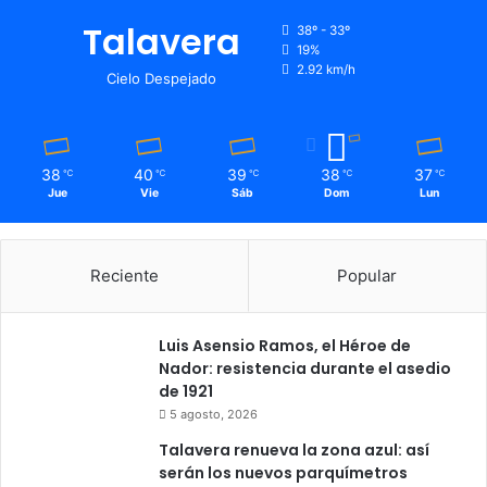
Talavera
38º - 33º
19%
2.92 km/h
Cielo Despejado
38
40
39
38
37
℃
℃
℃
℃
℃
Jue
Vie
Sáb
Dom
Lun
Reciente
Popular
Luis Asensio Ramos, el Héroe de
Nador: resistencia durante el asedio
de 1921
5 agosto, 2026
Talavera renueva la zona azul: así
serán los nuevos parquímetros