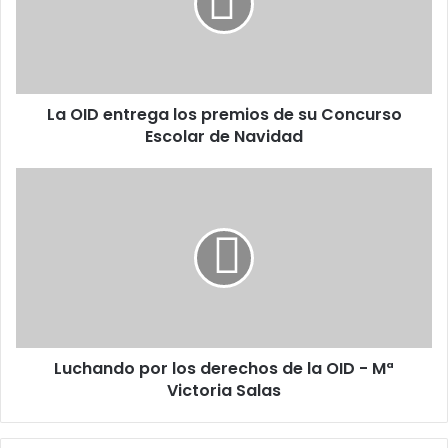
D
e
n
t
r
La OID entrega los premios de su Concurso
e
Escolar de Navidad
g
a
l
L
o
u
s
c
p
h
r
a
e
n
m
d
i
o
o
p
s
Luchando por los derechos de la OID - Mª
o
d
Victoria Salas
r
e
l
s
o