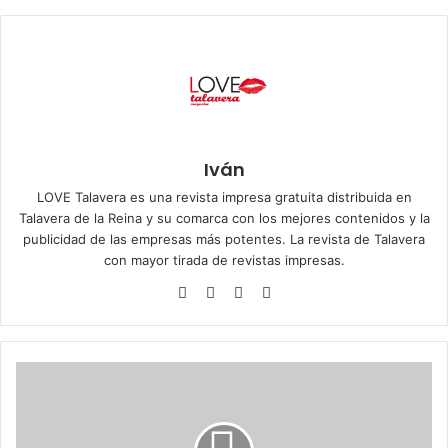
Iván
LOVE Talavera es una revista impresa gratuita distribuida en
Talavera de la Reina y su comarca con los mejores contenidos y la
publicidad de las empresas más potentes. La revista de Talavera
con mayor tirada de revistas impresas.
Siti
Fa
X
Ins
o
ce
tag
we
bo
ra
b
ok
m
L
a
O
I