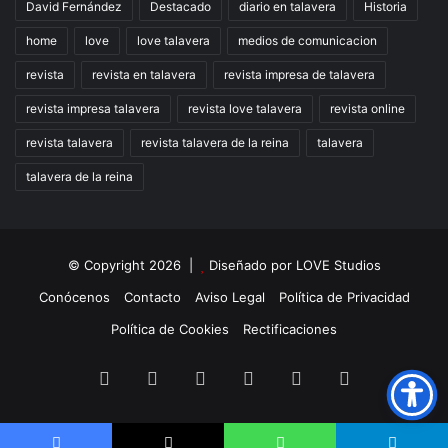
David Fernández
Destacado
diario en talavera
Historia
home
love
love talavera
medios de comunicacion
revista
revista en talavera
revista impresa de talavera
revista impresa talavera
revista love talavera
revista online
revista talavera
revista talavera de la reina
talavera
talavera de la reina
© Copyright 2026 |
Diseñado por
LOVE Studios
Conócenos
Contacto
Aviso Legal
Política de Privacidad
Política de Cookies
Rectificaciones
Facebook
X
LinkedIn
Instagram
TikTok
RSS