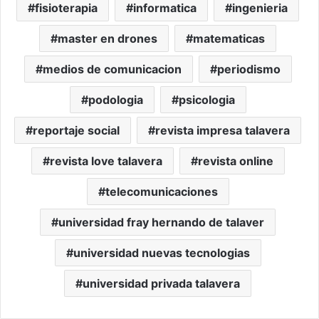
fisioterapia
informatica
ingenieria
master en drones
matematicas
medios de comunicacion
periodismo
podologia
psicologia
reportaje social
revista impresa talavera
revista love talavera
revista online
telecomunicaciones
universidad fray hernando de talaver
universidad nuevas tecnologias
universidad privada talavera