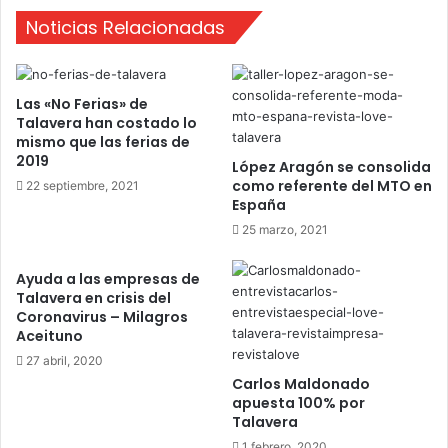
u
s
C
Noticias Relacionadas
d
o
e
n
r
c
e
Las «No Ferias» de
u
c
Talavera han costado lo
r
h
mismo que las ferias de
s
o
2019
López Aragón se consolida
o
s
como referente del MTO en
22 septiembre, 2021
E
d
España
s
e
25 marzo, 2021
c
l
o
a
l
O
Ayuda a las empresas de
a
Talavera en crisis del
I
Coronavirus – Milagros
r
D
Aceituno
d
-
e
M
27 abril, 2020
N
ª
Carlos Maldonado
a
apuesta 100% por
V
Talavera
v
i
i
c
1 febrero, 2020