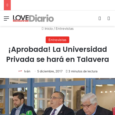
Menú
Switch
B
Inicio
/
Entrevistas
Entrevistas
¡Aprobada! La Universidad
Privada se hará en Talavera
Iván
5 diciembre, 2017
3 minutos de lectura