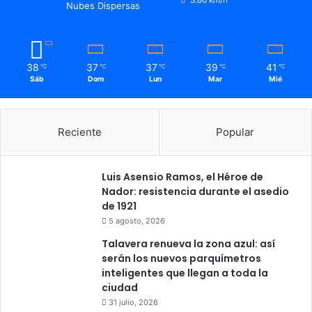
Nubes Dispersas
38
37
37
39
41
℃
℃
℃
℃
℃
Sáb
Dom
Lun
Mar
Mié
Reciente
Popular
Luis Asensio Ramos, el Héroe de
Nador: resistencia durante el asedio
de 1921
5 agosto, 2026
Talavera renueva la zona azul: así
serán los nuevos parquímetros
inteligentes que llegan a toda la
ciudad
31 julio, 2026