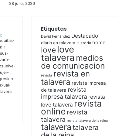
28 julio, 2026
Etiquetas
Destacado
David Fernández
home
diario en talavera
Historia
love
love
talavera
medios
de comunicacion
revista en
revista
talavera
revista impresa
revista
de talavera
impresa talavera
revista
revista
love talavera
online
revista
talavera
revista talavera de la reina
talavera
talavera
de la reina