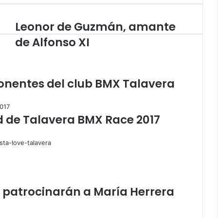
Leonor de Guzmán, amante
L
e
de Alfonso XI
o
n
o
r
onentes del club BMX Talavera
d
e
G
 de Talavera BMX Race 2017
u
z
m
á
n
,
a
m
 patrocinarán a María Herrera
a
n
t