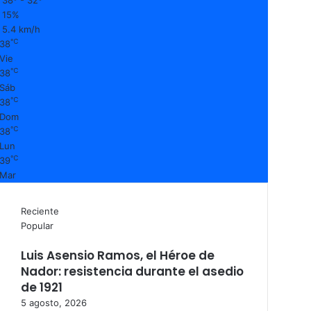
15%
5.4 km/h
℃
38
Vie
℃
38
Sáb
℃
38
Dom
℃
38
Lun
℃
39
Mar
Reciente
Popular
Luis Asensio Ramos, el Héroe de
Nador: resistencia durante el asedio
de 1921
5 agosto, 2026