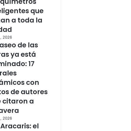
químetros
eligentes que
gan a toda la
dad
o, 2026
Paseo de las
ras ya está
minado: 17
ales
ámicos con
tos de autores
 citaron a
avera
o, 2026
 Aracaris: el