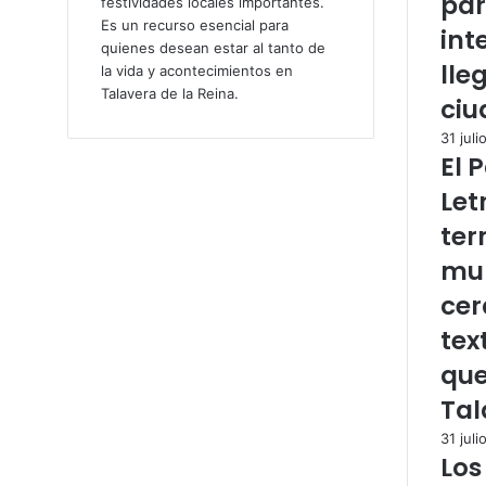
par
festividades locales importantes.
Es un recurso esencial para
int
quienes desean estar al tanto de
lle
la vida y acontecimientos en
Talavera de la Reina.
ciu
31 juli
El 
Let
ter
mur
cer
tex
que
Tal
31 juli
Los