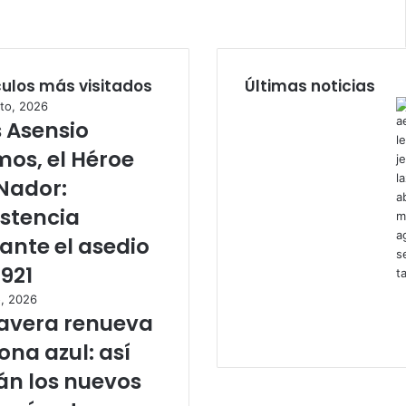
culos más visitados
Últimas noticias
to, 2026
s Asensio
os, el Héroe
Nador:
istencia
ante el asedio
1921
o, 2026
avera renueva
zona azul: así
án los nuevos