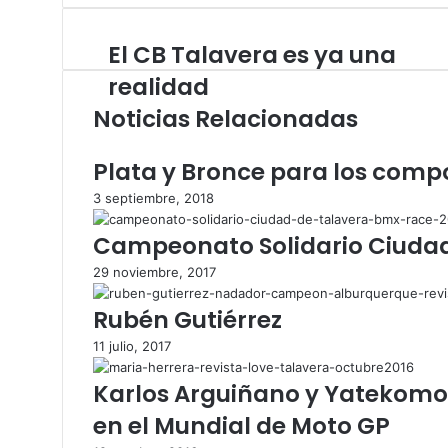
i
c
o
e
El CB Talavera es ya una
E
w
b
l
e
o
realidad
C
b
o
Noticias Relacionadas
B
k
T
a
Plata y Bronce para los comp
l
a
3 septiembre, 2018
v
Campeonato Solidario Ciudad
e
r
29 noviembre, 2017
a
e
Rubén Gutiérrez
s
y
11 julio, 2017
a
u
Karlos Arguiñano y Yatekomo
n
en el Mundial de Moto GP
a
r