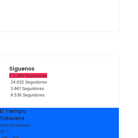
Síguenos
2.385
Seguidores
24.632
Seguidores
3.861
Seguidores
9.536
Seguidores
El Tiempo
Talavera
Cielo Despejado
℃
38
38º - 32º