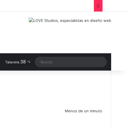
Facebook
X
LinkedIn
Instagram
TikTok
RSS
Switch sk
38
Buscar
Talavera
℃
Menos de un minuto