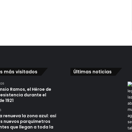
n
a
os más visitados
Últimas noticias
026
ensio Ramos, el Héroe de
resistencia durante el
de 1921
6
a renueva la zona azul: así
os nuevos parquímetros
ntes que llegan a toda la