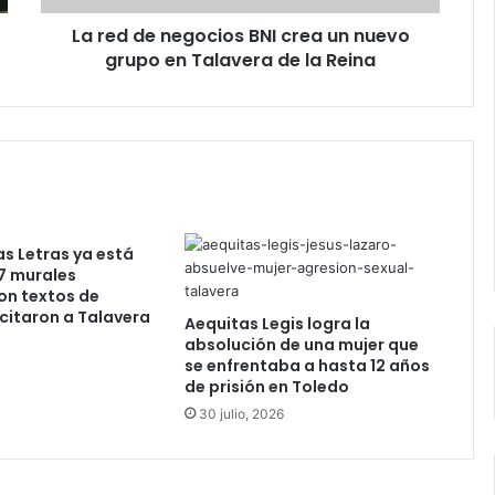
e
La red de negocios BNI crea un nuevo
g
grupo en Talavera de la Reina
o
c
i
o
s
B
N
I
c
as Letras ya está
r
7 murales
e
on textos de
a
citaron a Talavera
Aequitas Legis logra la
u
absolución de una mujer que
n
se enfrentaba a hasta 12 años
n
de prisión en Toledo
u
30 julio, 2026
e
v
o