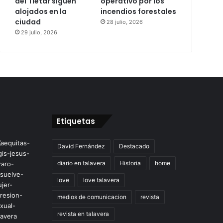
del Tiétar siguen
operativo por los
alojados en la
incendios forestales
ciudad
28 julio, 2026
29 julio, 2026
Etiquetas
David Fernández
Destacado
diario en talavera
Historia
home
love
love talavera
medios de comunicacion
revista
revista en talavera