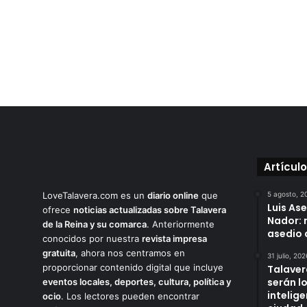
Artícul
LoveTalavera.com es un
diario online
que
5 agosto, 2
Luis As
ofrece
noticias actualizadas sobre Talavera
Nador: 
de la Reina y su comarca
. Anteriormente
asedio 
conocidos por nuestra
revista impresa
gratuita
, ahora nos centramos en
31 julio, 202
proporcionar contenido digital que incluye
Talaver
serán l
eventos locales, deportes, cultura, política y
intelige
ocio
. Los lectores pueden encontrar