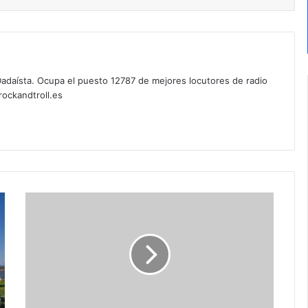
. Dadaísta. Ocupa el puesto 12787 de mejores locutores de radio
ockandtroll.es
L
a
r
e
d
d
e
n