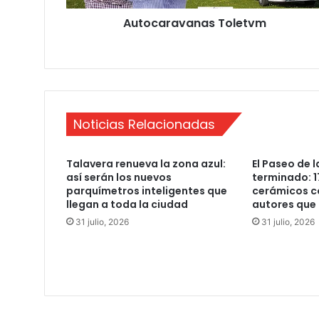
v
Autocaravanas Toletvm
a
n
a
s
T
o
l
Noticias Relacionadas
e
t
v
Talavera renueva la zona azul:
El Paseo de l
m
así serán los nuevos
terminado: 1
parquímetros inteligentes que
cerámicos c
llegan a toda la ciudad
autores que 
31 julio, 2026
31 julio, 2026