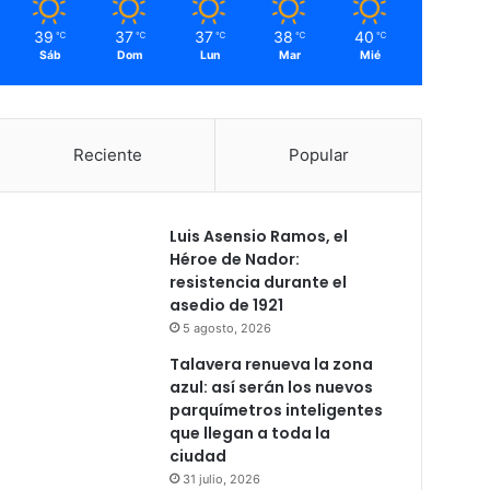
39
37
37
38
40
℃
℃
℃
℃
℃
Sáb
Dom
Lun
Mar
Mié
Reciente
Popular
Luis Asensio Ramos, el
Héroe de Nador:
resistencia durante el
asedio de 1921
5 agosto, 2026
Talavera renueva la zona
azul: así serán los nuevos
parquímetros inteligentes
que llegan a toda la
ciudad
31 julio, 2026