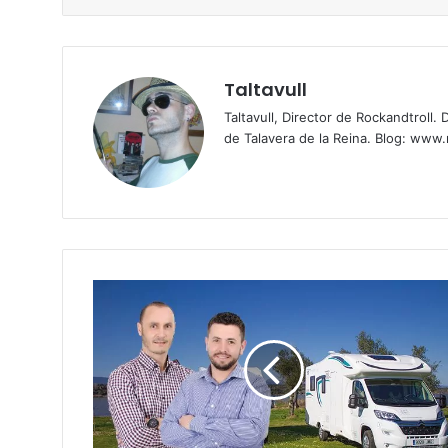
Taltavull
Taltavull, Director de Rockandtroll
de Talavera de la Reina. Blog:
www.r
A
u
t
o
c
a
r
a