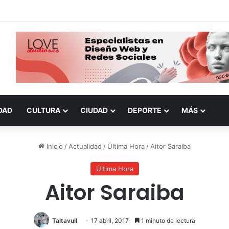
DAD
CULTURA
CIUDAD
DEPORTE
MÁS
Inicio
/
Actualidad
/
Última Hora
/
Aitor Saraiba
Última Hora
Aitor Saraiba
Taltavull
17 abril, 2017
1 minuto de lectura