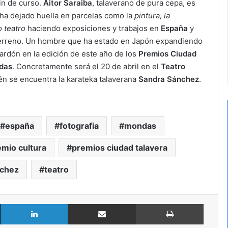
fin de curso.
Aitor Saraiba
, talaverano de pura cepa, es
ha dejado huella en parcelas como la
pintura, la
o teatro
haciendo exposiciones y trabajos en
España
y
terreno. Un hombre que ha estado en Japón expandiendo
ardón en la edición de este año de los
Premios Ciudad
das
. Concretamente será el 20 de abril en el
Teatro
én se encuentra la karateka talaverana
Sandra Sánchez
.
españa
fotografia
mondas
emio cultura
premios ciudad talavera
nchez
teatro
X
LinkedIn
Compartir por Email
Imprimir