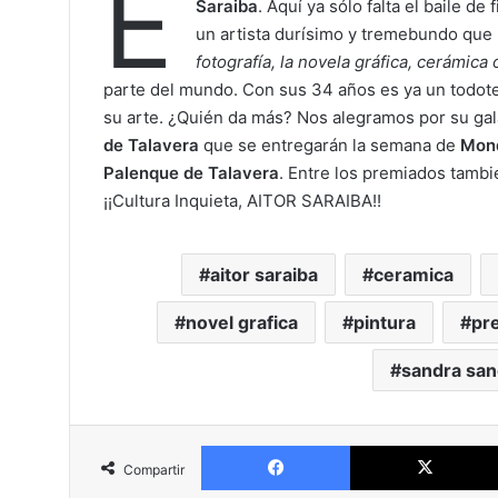
E
Saraiba
. Aquí ya sólo falta el baile de 
un artista durísimo y tremebundo que 
fotografía, la novela gráfica, cerámica 
parte del mundo. Con sus 34 años es ya un todo
su arte. ¿Quién da más? Nos alegramos por su gal
de Talavera
que se entregarán la semana de
Mon
Palenque de Talavera
. Entre los premiados tambi
¡¡Cultura Inquieta, AITOR SARAIBA!!
aitor saraiba
ceramica
novel grafica
pintura
pr
sandra sa
Facebook
Compartir