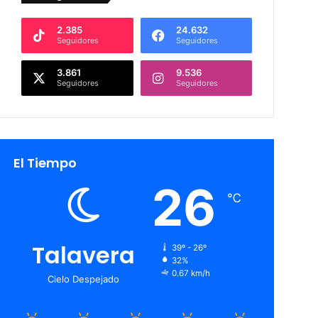
2.385
24.632
Seguidores
Seguidores
3.861
9.536
Seguidores
Seguidores
El Tiempo
26
℃
Talavera
39º - 26º
32%
0.67 km/h
Cielo Despejado