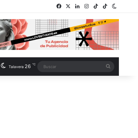
Facebook
X
LinkedIn
Instagram
TikTok
RSS
Switch s
℃
26
Buscar
Talavera