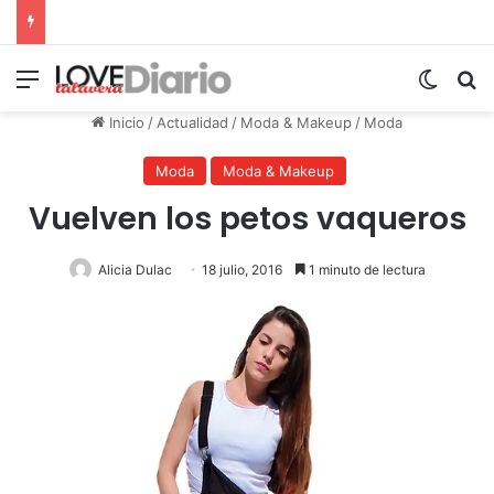
Menú
Switch
B
Inicio
/
Actualidad
/
Moda & Makeup
/
Moda
Moda
Moda & Makeup
Vuelven los petos vaqueros
Alicia Dulac
18 julio, 2016
1 minuto de lectura