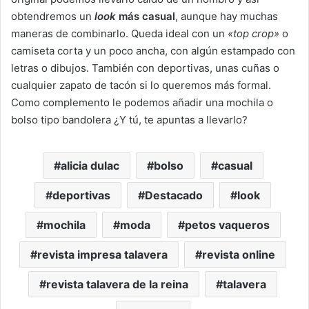
obtendremos un
look
más casual
, aunque hay muchas
maneras de combinarlo. Queda ideal con un
«top crop»
o
camiseta corta y un poco ancha, con algún estampado con
letras o dibujos. También con deportivas, unas cuñas o
cualquier zapato de tacón si lo queremos más formal.
Como complemento le podemos añadir una mochila o
bolso tipo bandolera ¿Y tú, te apuntas a llevarlo?
alicia dulac
bolso
casual
deportivas
Destacado
look
mochila
moda
petos vaqueros
revista impresa talavera
revista online
revista talavera de la reina
talavera