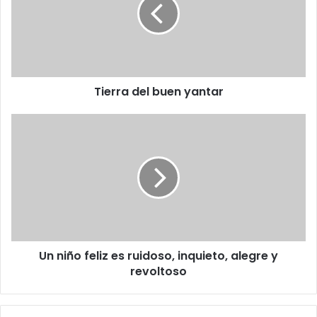
r
r
a
d
e
l
Tierra del buen yantar
b
u
e
U
n
n
y
n
a
i
n
ñ
t
o
a
f
r
e
l
Un niño feliz es ruidoso, inquieto, alegre y
i
revoltoso
z
e
s
r