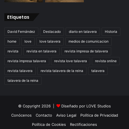
Etiquetas
David Fernández
Destacado
diario en talavera
Historia
home
love
love talavera
medios de comunicacion
revista
revista en talavera
revista impresa de talavera
revista impresa talavera
revista love talavera
revista online
revista talavera
revista talavera de la reina
talavera
talavera de la reina
© Copyright 2026 |
Diseñado por
LOVE Studios
Conócenos
Contacto
Aviso Legal
Política de Privacidad
Política de Cookies
Rectificaciones