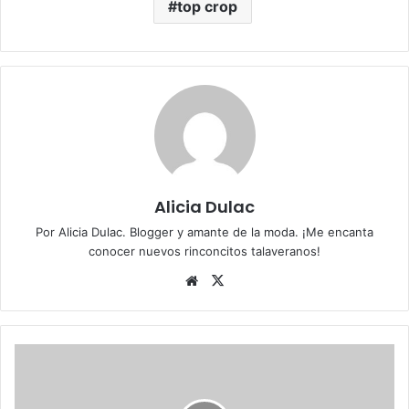
top crop
Alicia Dulac
Por Alicia Dulac. Blogger y amante de la moda. ¡Me encanta
conocer nuevos rinconcitos talaveranos!
Siti
X
o
we
b
T
i
e