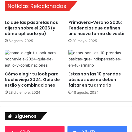
Noticias Relacionadas
u
i
d
Lo que las pasarelas nos
Primavera-Verano 2025:
o
dijeron sobre el 2026 (y
Tendencias que definen
s
cómo aplicarlo ya)
una nueva forma de vestir
o
6 agosto, 2025
20 mayo, 2025
,
i
n
q
u
i
Cómo elegir tu look para
Estas son las 10 prendas
Nochevieja 2024: Guía de
básicas que no deben
e
estilo y combinaciones
faltar en tu armario
t
o
28 diciembre, 2024
18 agosto, 2024
,
a
l
Síguenos
e
g
r
2.385
24.632