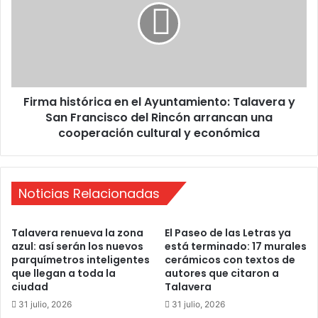
u
m
e
a
s
h
t
i
a
s
c
t
i
Firma histórica en el Ayuntamiento: Talavera y
ó
ó
San Francisco del Rincón arrancan una
r
n
i
cooperación cultural y económica
d
c
e
a
a
e
u
n
Noticias Relacionadas
t
e
o
l
Talavera renueva la zona
El Paseo de las Letras ya
b
A
azul: así serán los nuevos
está terminado: 17 murales
u
y
parquímetros inteligentes
cerámicos con textos de
s
u
que llegan a toda la
autores que citaron a
e
n
ciudad
Talavera
s
t
31 julio, 2026
31 julio, 2026
:
a