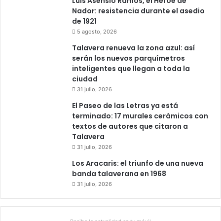
Luis Asensio Ramos, el Héroe de
q
a
Nador: resistencia durante el asedio
u
n
de 1921
i
u
5 agosto, 2026
l
n
Talavera renueva la zona azul: así
l
a
serán los nuevos parquímetros
a
c
inteligentes que llegan a toda la
s
o
ciudad
o
31 julio, 2026
p
e
El Paseo de las Letras ya está
r
terminado: 17 murales cerámicos con
a
textos de autores que citaron a
c
Talavera
i
31 julio, 2026
ó
Los Aracaris: el triunfo de una nueva
n
banda talaverana en 1968
c
u
31 julio, 2026
l
t
u