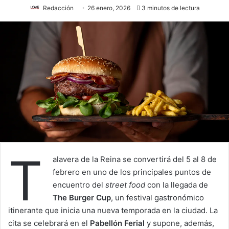
Redacción
26 enero, 2026
3 minutos de lectura
T
alavera de la Reina se convertirá del 5 al 8 de
febrero en uno de los principales puntos de
encuentro del
street food
con la llegada de
The Burger Cup
, un festival gastronómico
itinerante que inicia una nueva temporada en la ciudad. La
cita se celebrará en el
Pabellón Ferial
y supone, además,