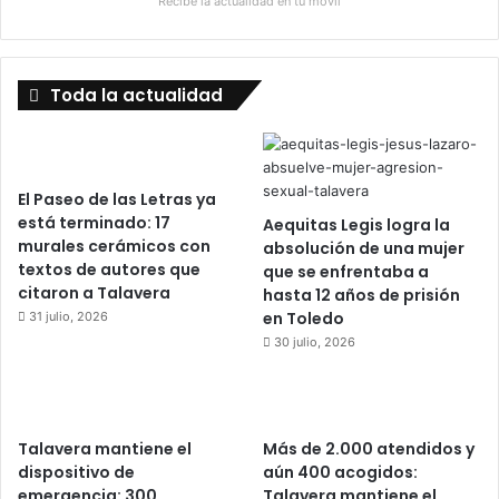
Recibe la actualidad en tu móvil
r
a
l
y
Toda la actualidad
e
c
o
n
ó
El Paseo de las Letras ya
m
está terminado: 17
Aequitas Legis logra la
i
murales cerámicos con
absolución de una mujer
c
textos de autores que
que se enfrentaba a
a
citaron a Talavera
hasta 12 años de prisión
en Toledo
31 julio, 2026
30 julio, 2026
Talavera mantiene el
Más de 2.000 atendidos y
dispositivo de
aún 400 acogidos:
emergencia: 300
Talavera mantiene el