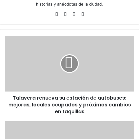
historias y anécdotas de la ciudad.
Siti
Fa
X
Ins
o
ce
tag
we
bo
ra
b
ok
m
T
a
l
a
v
e
r
a
r
Talavera renueva su estación de autobuses:
e
mejoras, locales ocupados y próximos cambios
n
u
en taquillas
e
v
F
a
i
s
r