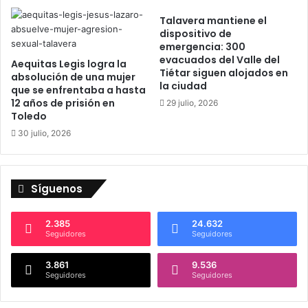
m
m
e
Talavera mantiene el
i
dispositivo de
j
e
emergencia: 300
o
n
evacuados del Valle del
r
Aequitas Legis logra la
t
Tiétar siguen alojados en
absolución de una mujer
a
o
la ciudad
que se enfrentaba a hasta
s
:
12 años de prisión en
29 julio, 2026
,
T
Toledo
l
a
30 julio, 2026
o
l
c
a
a
v
l
e
Síguenos
e
r
s
a
o
y
2.385
24.632
Seguidores
Seguidores
c
S
u
a
p
3.861
9.536
n
Seguidores
Seguidores
a
F
d
r
o