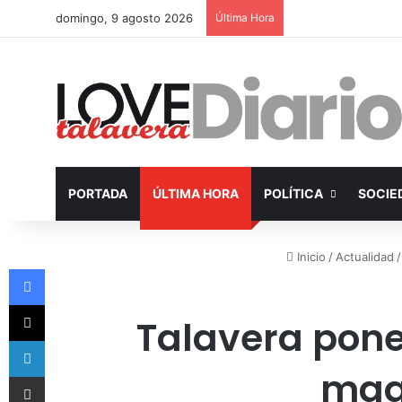
domingo, 9 agosto 2026
Última Hora
PORTADA
ÚLTIMA HORA
POLÍTICA
SOCIE
Inicio
/
Actualidad
/
Facebook
X
Talavera pone
LinkedIn
maqu
Compartir por Email