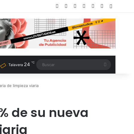
Facebook
X
LinkedIn
Instagram
TikTok
RSS
Switch sk
℃
24
Buscar
Talavera
a de limpieza viaria
5% de su nueva
iaria