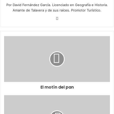
Por David Fernández García. Licenciado en Geografía e Historia.
Amante de Talavera y de sus raíces. Promotor Turístico.
Fa
ce
bo
ok
E
l
m
o
t
í
n
d
e
El motín del pan
l
p
a
D
n
o
n
A