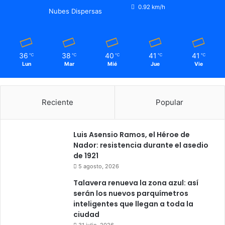
0.92 km/h
Nubes Dispersas
36
38
40
41
41
℃
℃
℃
℃
℃
Lun
Mar
Mié
Jue
Vie
Reciente
Popular
Luis Asensio Ramos, el Héroe de
Nador: resistencia durante el asedio
de 1921
5 agosto, 2026
Talavera renueva la zona azul: así
serán los nuevos parquímetros
inteligentes que llegan a toda la
ciudad