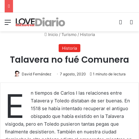
Menú
Switch
B
Inicio
/
Turismo
/
Historia
Historia
Talavera no fué Comunera
David Fernández
7 agosto, 2020
1 minuto de lectura
E
n tiempos de Carlos I las relaciones entre
Talavera y Toledo distaban de ser buenas. En
1518 se había intentado recuperar el antiguo
obispado que había existido en la Talavera
visigoda, pero en Toledo pusieron tantas pegas que
finalmente desistieron. También en nuestra ciudad