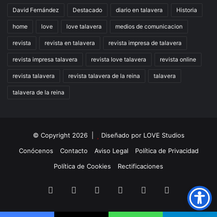
David Fernández
Destacado
diario en talavera
Historia
home
love
love talavera
medios de comunicacion
revista
revista en talavera
revista impresa de talavera
revista impresa talavera
revista love talavera
revista online
revista talavera
revista talavera de la reina
talavera
talavera de la reina
© Copyright 2026 |
Diseñado por
LOVE Studios
Conócenos
Contacto
Aviso Legal
Política de Privacidad
Política de Cookies
Rectificaciones
Facebook
X
LinkedIn
Instagram
TikTok
RSS