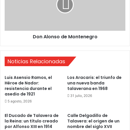
l
o
n
s
o
Don Alonso de Montenegro
d
e
M
o
Noticias Relacionadas
n
t
e
Luis Asensio Ramos, el
Los Aracaris: el triunfo de
n
Héroe de Nador:
una nueva banda
e
resistencia durante el
talaverana en 1968
g
asedio de 1921
31 julio, 2026
r
5 agosto, 2026
o
El Ducado de Talavera de
Calle Delgadillo de
la Reina: un título creado
Talavera: el origen de un
por Alfonso XIII en 1914
nombre del siglo XVII