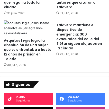
que llegan a toda la
autores que citaron a
d
s
ciudad
Talavera
e
u
31 julio, 2026
31 julio, 2026
l
r
a
g
F
Talavera mantiene el
e
dispositivo de
i
n
emergencia: 300
s
t
evacuados del Valle del
c
Aequitas Legis logra la
e
Tiétar siguen alojados en
absolución de una mujer
a
s
la ciudad
que se enfrentaba a hasta
l
p
12 años de prisión en
29 julio, 2026
í
a
Toledo
a
r
30 julio, 2026
e
a
n
r
T
e
a
d
Síguenos
l
u
a
c
v
i
2.385
24.632
Seguidores
Seguidores
e
r
r
l