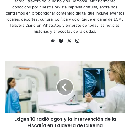
sobre Talavera de la Reina y su Comarca. Anteriormente
conocidos por nuestra revista impresa gratuita, ahora nos
centramos en proporcionar contenido digital que incluye eventos
locales, deportes, cultura, política y ocio. Sigue el
canal de LOVE
Talavera Diario en WhatsApp
y entérate de todas las noticias,
historias y anécdotas de la ciudad.
Siti
Fa
X
Ins
o
ce
tag
we
bo
ra
b
ok
m
E
x
i
g
e
n
1
0
r
Exigen 10 radiólogos y la intervención de la
a
Fiscalía en Talavera de la Reina
d