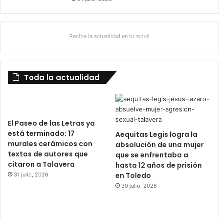
l
P
r
Recibe la actualidad en tu móvil
a
d
o
Toda la actualidad
El Paseo de las Letras ya
está terminado: 17
Aequitas Legis logra la
murales cerámicos con
absolución de una mujer
textos de autores que
que se enfrentaba a
citaron a Talavera
hasta 12 años de prisión
en Toledo
31 julio, 2026
30 julio, 2026