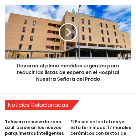
i
ó
L
l
l
o
e
g
v
o
a
s
r
y
á
l
n
a
a
i
Llevarán al pleno medidas urgentes para
l
n
reducir las listas de espera en el Hospital
p
t
l
Nuestra Señora del Prado
e
e
r
n
v
o
e
m
Noticias Relacionadas
n
e
c
d
Talavera renueva la zona
El Paseo de las Letras ya
i
i
azul: así serán los nuevos
está terminado: 17 murales
ó
d
parquímetros inteligentes
cerámicos con textos de
n
a