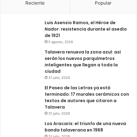
o
Reciente
Popular
s
p
i
Luis Asensio Ramos, el Héroe de
t
Nador: resistencia durante el asedio
a
de 1921
l
5 agosto, 2026
N
Talavera renueva la zona azul: así
u
serán los nuevos parquímetros
e
inteligentes que llegan a toda la
s
ciudad
t
31 julio, 2026
r
a
El Paseo de las Letras ya está
S
terminado: 17 murales cerámicos con
e
textos de autores que citaron a
ñ
Talavera
o
31 julio, 2026
r
Los Aracaris: el triunfo de una nueva
a
banda talaverana en 1968
d
e
31 julio, 2026