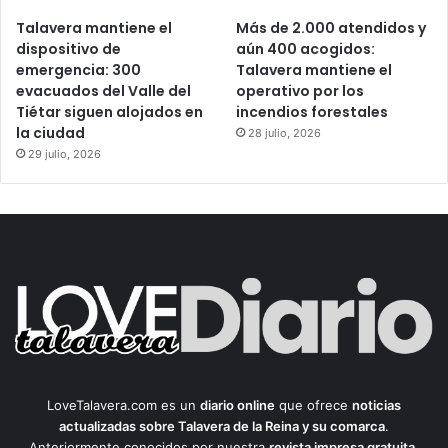
Talavera mantiene el
Más de 2.000 atendidos y
dispositivo de
aún 400 acogidos:
emergencia: 300
Talavera mantiene el
evacuados del Valle del
operativo por los
Tiétar siguen alojados en
incendios forestales
la ciudad
28 julio, 2026
29 julio, 2026
LoveTalavera.com es un
diario online
que ofrece
noticias
actualizadas sobre Talavera de la Reina y su comarca
.
Anteriormente conocidos por nuestra
revista impresa gratuita
,