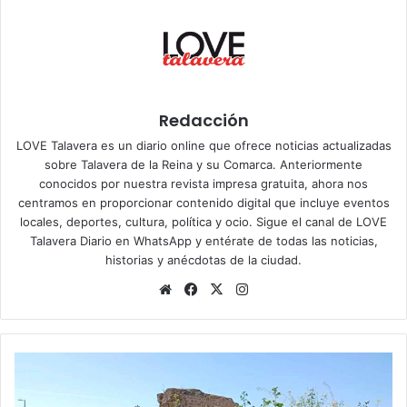
Redacción
LOVE Talavera es un diario online que ofrece noticias actualizadas
sobre Talavera de la Reina y su Comarca. Anteriormente
conocidos por nuestra revista impresa gratuita, ahora nos
centramos en proporcionar contenido digital que incluye eventos
locales, deportes, cultura, política y ocio. Sigue el
canal de LOVE
Talavera Diario en WhatsApp
y entérate de todas las noticias,
historias y anécdotas de la ciudad.
Siti
Fa
X
Ins
o
ce
tag
we
bo
ra
b
ok
m
D
e
n