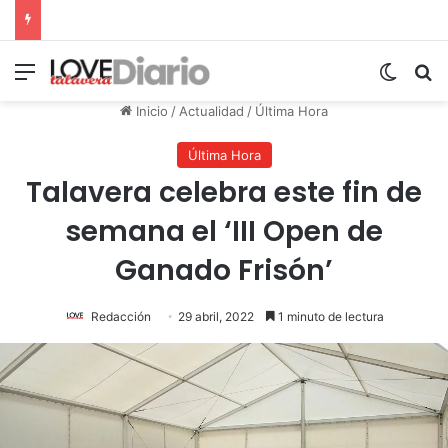
Menú
Switch
B
Inicio
/
Actualidad
/
Última Hora
Última Hora
Talavera celebra este fin de
semana el ‘III Open de
Ganado Frisón’
Redacción
29 abril, 2022
1 minuto de lectura