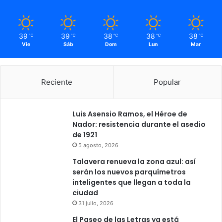
l
d
e
39
39
38
38
38
℃
℃
℃
℃
℃
T
Vie
Sáb
Dom
Lun
Mar
a
l
a
v
Reciente
Popular
e
r
a
Luis Asensio Ramos, el Héroe de
Nador: resistencia durante el asedio
de 1921
5 agosto, 2026
Talavera renueva la zona azul: así
serán los nuevos parquímetros
inteligentes que llegan a toda la
ciudad
31 julio, 2026
El Paseo de las Letras ya está