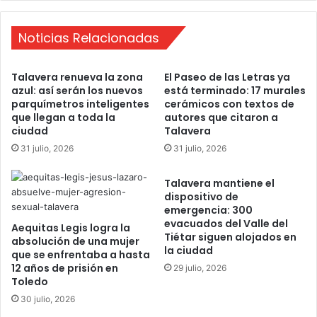
e
,
l
p
Y
Noticias Relacionadas
r
a
e
c
s
Talavera renueva la zona
El Paseo de las Letras ya
i
e
azul: así serán los nuevos
está terminado: 17 murales
m
n
parquímetros inteligentes
cerámicos con textos de
i
t
que llegan a toda la
autores que citaron a
e
e
ciudad
Talavera
n
e
31 julio, 2026
31 julio, 2026
t
n
o
e
Talavera mantiene el
d
l
dispositivo de
e
'
emergencia: 300
E
O
evacuados del Valle del
Aequitas Legis logra la
n
p
Tiétar siguen alojados en
absolución de una mujer
t
e
la ciudad
que se enfrentaba a hasta
r
n
12 años de prisión en
29 julio, 2026
e
d
Toledo
t
e
30 julio, 2026
o
G
r