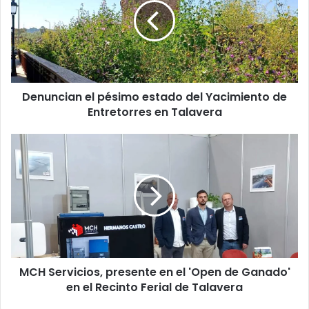
u
n
c
i
a
n
Denuncian el pésimo estado del Yacimiento de
e
Entretorres en Talavera
l
p
é
M
s
C
i
H
m
S
o
e
e
r
s
v
t
i
a
c
d
MCH Servicios, presente en el 'Open de Ganado'
i
o
en el Recinto Ferial de Talavera
o
d
s