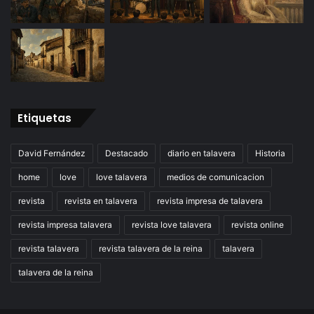
Etiquetas
David Fernández
Destacado
diario en talavera
Historia
home
love
love talavera
medios de comunicacion
revista
revista en talavera
revista impresa de talavera
revista impresa talavera
revista love talavera
revista online
revista talavera
revista talavera de la reina
talavera
talavera de la reina