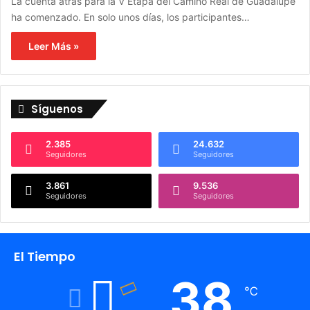
La cuenta atrás para la V Etapa del Camino Real de Guadalupe
ha comenzado. En solo unos días, los participantes…
Leer Más »
Síguenos
2.385
24.632
Seguidores
Seguidores
3.861
9.536
Seguidores
Seguidores
El Tiempo
38
℃