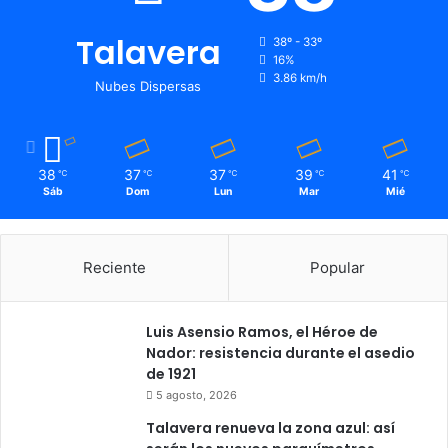
Talavera
38º - 33º
16%
3.86 km/h
Nubes Dispersas
38
37
37
39
41
℃
℃
℃
℃
℃
Sáb
Dom
Lun
Mar
Mié
Reciente
Popular
Luis Asensio Ramos, el Héroe de
Nador: resistencia durante el asedio
de 1921
5 agosto, 2026
Talavera renueva la zona azul: así