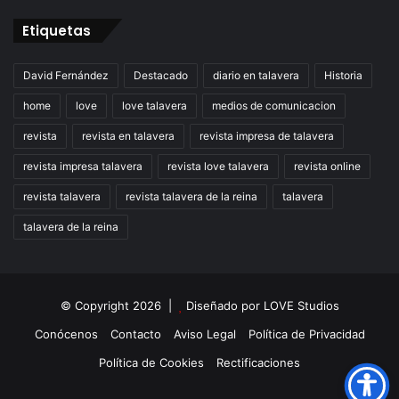
Etiquetas
David Fernández
Destacado
diario en talavera
Historia
home
love
love talavera
medios de comunicacion
revista
revista en talavera
revista impresa de talavera
revista impresa talavera
revista love talavera
revista online
revista talavera
revista talavera de la reina
talavera
talavera de la reina
© Copyright 2026 |
Diseñado por
LOVE Studios
Conócenos
Contacto
Aviso Legal
Política de Privacidad
Política de Cookies
Rectificaciones