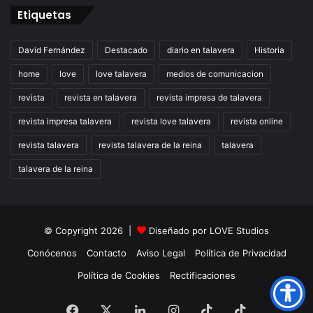
Etiquetas
David Fernández
Destacado
diario en talavera
Historia
home
love
love talavera
medios de comunicacion
revista
revista en talavera
revista impresa de talavera
revista impresa talavera
revista love talavera
revista online
revista talavera
revista talavera de la reina
talavera
talavera de la reina
© Copyright 2026 |
Diseñado por
LOVE Studios
Conócenos
Contacto
Aviso Legal
Política de Privacidad
Política de Cookies
Rectificaciones
Facebook
X
LinkedIn
Instagram
TikTok
RSS