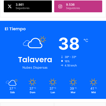
3.861
9.536
Seguidores
Seguidores
El Tiempo
38
℃
Talavera
38º - 33º
16%
4.18 km/h
Nubes Dispersas
37
37
37
39
41
℃
℃
℃
℃
℃
Sáb
Dom
Lun
Mar
Mié