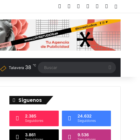
Facebook
X
LinkedIn
Instagram
TikTok
RSS
Switch sk
℃
38
Buscar
Talavera
Síguenos
2.385
24.632
Seguidores
Seguidores
3.861
9.536
Seguidores
Seguidores