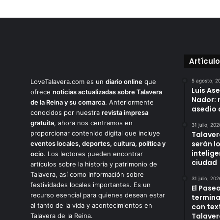
Artícul
LoveTalavera.com es un
diario online
que
5 agosto, 2
Luis As
ofrece
noticias actualizadas sobre Talavera
Nador: 
de la Reina y su comarca
. Anteriormente
asedio 
conocidos por nuestra
revista impresa
gratuita
, ahora nos centramos en
31 julio, 202
proporcionar contenido digital que incluye
Talaver
serán l
eventos locales, deportes, cultura, política y
intelige
ocio
. Los lectores pueden encontrar
ciudad
artículos sobre la historia y patrimonio de
Talavera, así como información sobre
31 julio, 202
festividades locales importantes. Es un
El Paseo
recurso esencial para quienes desean estar
termina
al tanto de la vida y acontecimientos en
con tex
Talaver
Talavera de la Reina.