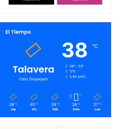
El Tiempo
38
℃
Talavera
38º - 33º
17%
4.84 km/h
Cielo Despejado
38
40
39
38
37
℃
℃
℃
℃
℃
Jue
Vie
Sáb
Dom
Lun