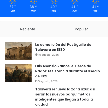
37
38
40
41
41
℃
℃
℃
℃
℃
Lun
Mar
Mié
Jue
Vie
Reciente
Popular
La demolición del Postiguillo de
Talavera en 1880
10 agosto, 2026
Luis Asensio Ramos, el Héroe de
Nador: resistencia durante el asedio
de 1921
5 agosto, 2026
Talavera renueva la zona azul: así
serán los nuevos parquímetros
inteligentes que llegan a toda la
ciudad