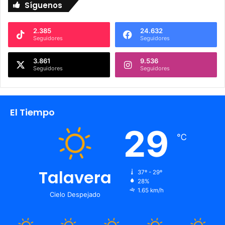
Síguenos
2.385
24.632
Seguidores
Seguidores
3.861
9.536
Seguidores
Seguidores
El Tiempo
29
℃
Talavera
37º - 29º
28%
1.65 km/h
Cielo Despejado