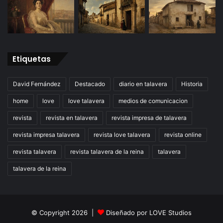
Etiquetas
David Fernández
Destacado
diario en talavera
Historia
home
love
love talavera
medios de comunicacion
revista
revista en talavera
revista impresa de talavera
revista impresa talavera
revista love talavera
revista online
revista talavera
revista talavera de la reina
talavera
talavera de la reina
© Copyright 2026 |
Diseñado por
LOVE Studios