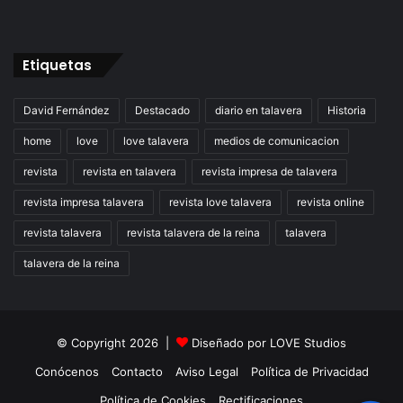
Etiquetas
David Fernández
Destacado
diario en talavera
Historia
home
love
love talavera
medios de comunicacion
revista
revista en talavera
revista impresa de talavera
revista impresa talavera
revista love talavera
revista online
revista talavera
revista talavera de la reina
talavera
talavera de la reina
© Copyright 2026 |
Diseñado por
LOVE Studios
Conócenos
Contacto
Aviso Legal
Política de Privacidad
Política de Cookies
Rectificaciones