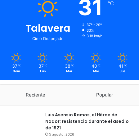
31
℃
Talavera
37º - 29º
33%
3.18 km/h
Cielo Despejado
37
37
38
40
41
℃
℃
℃
℃
℃
Dom
Lun
Mar
Mié
Jue
Reciente
Popular
Luis Asensio Ramos, el Héroe de
Nador: resistencia durante el asedio
de 1921
5 agosto, 2026