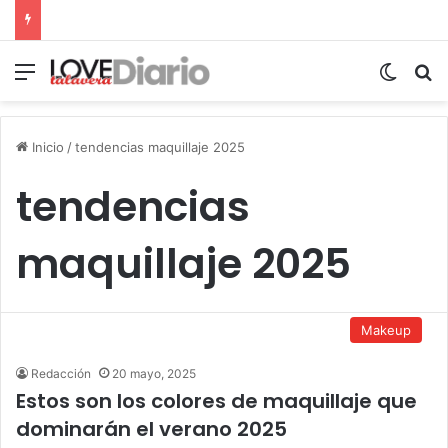
Menú
Switch
B
Inicio
/
tendencias maquillaje 2025
tendencias
maquillaje 2025
Makeup
Redacción
20 mayo, 2025
Estos son los colores de maquillaje que
dominarán el verano 2025