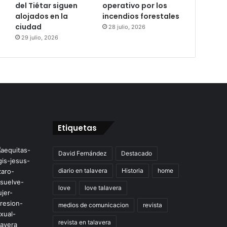
del Tiétar siguen
operativo por los
alojados en la
incendios forestales
ciudad
28 julio, 2026
29 julio, 2026
Etiquetas
David Fernández
Destacado
diario en talavera
Historia
home
love
love talavera
medios de comunicacion
revista
revista en talavera