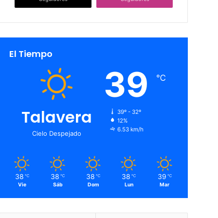
El Tiempo
39
℃
Talavera
39º - 32º
12%
6.53 km/h
Cielo Despejado
38
38
38
38
39
℃
℃
℃
℃
℃
Vie
Sáb
Dom
Lun
Mar