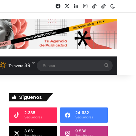
Facebook
X
LinkedIn
Instagram
TikTok
RSS
Switch s
℃
39
Buscar
Talavera
Síguenos
2.385
24.632
Seguidores
Seguidores
3.861
9.536
Seguidores
Seguidores