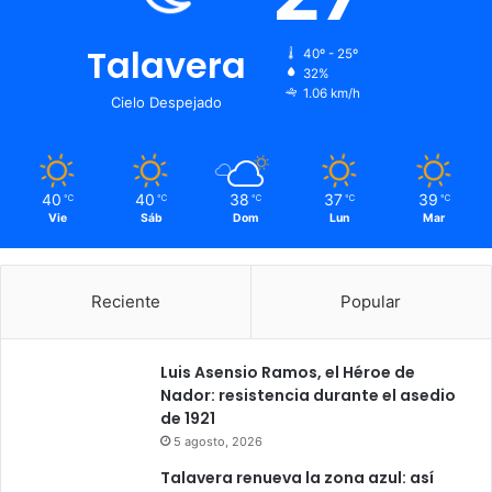
Talavera
40º - 25º
32%
1.06 km/h
Cielo Despejado
40
40
38
37
39
℃
℃
℃
℃
℃
Vie
Sáb
Dom
Lun
Mar
Reciente
Popular
Luis Asensio Ramos, el Héroe de
Nador: resistencia durante el asedio
de 1921
5 agosto, 2026
Talavera renueva la zona azul: así