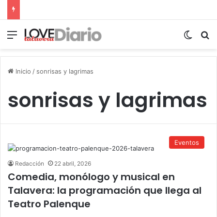
Menú
Switch
B
Inicio
/
sonrisas y lagrimas
sonrisas y lagrimas
Eventos
Redacción
22 abril, 2026
Comedia, monólogo y musical en
Talavera: la programación que llega al
Teatro Palenque