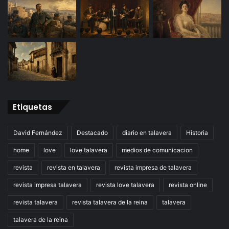
Etiquetas
David Fernández
Destacado
diario en talavera
Historia
home
love
love talavera
medios de comunicacion
revista
revista en talavera
revista impresa de talavera
revista impresa talavera
revista love talavera
revista online
revista talavera
revista talavera de la reina
talavera
talavera de la reina