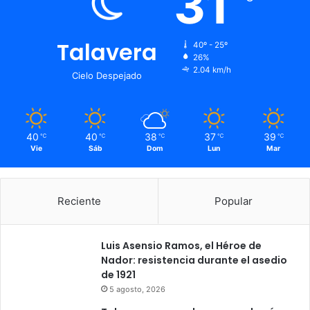
31
Talavera
40º - 25º
26%
2.04 km/h
Cielo Despejado
40
40
38
37
39
℃
℃
℃
℃
℃
Vie
Sáb
Dom
Lun
Mar
Reciente
Popular
Luis Asensio Ramos, el Héroe de
Nador: resistencia durante el asedio
de 1921
5 agosto, 2026