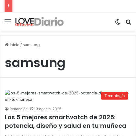
Menú
Switch
B
Inicio
/
samsung
samsung
Tecnología
Redacción
13 agosto, 2025
Los 5 mejores smartwatch de 2025:
potencia, diseño y salud en tu muñeca