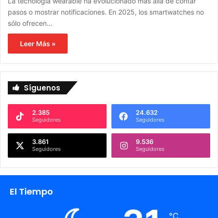
La tecnología wearable ha evolucionado más allá de contar
pasos o mostrar notificaciones. En 2025, los smartwatches no
sólo ofrecen…
Leer Más »
Síguenos
2.385
24.632
Seguidores
Seguidores
3.861
9.536
Seguidores
Seguidores
El Tiempo
℃