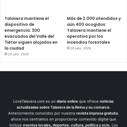
Talavera mantiene el
Más de 2.000 atendidos y
dispositivo de
aún 400 acogidos:
emergencia: 300
Talavera mantiene el
evacuados del Valle del
operativo por los
Tiétar siguen alojados en
incendios forestales
la ciudad
28 julio, 2026
29 julio, 2026
LoveTalavera.com es un
diario online
que ofrece
noticias
actualizadas sobre Talavera de la Reina y su comarca
.
Anteriormente conocidos por nuestra
revista impresa gratuita
,
ahora nos centramos en proporcionar contenido digital que
incluye
eventos locales, deportes, cultura, política y ocio
. Los