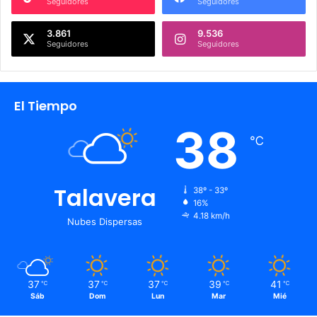
Seguidores
Seguidores
3.861
9.536
Seguidores
Seguidores
El Tiempo
38
℃
Talavera
38º - 33º
16%
4.18 km/h
Nubes Dispersas
37
37
37
39
41
℃
℃
℃
℃
℃
Sáb
Dom
Lun
Mar
Mié