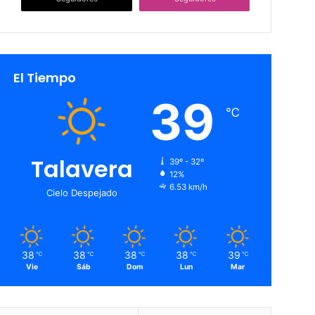
El Tiempo
39
℃
Talavera
39º - 32º
12%
6.53 km/h
Cielo Despejado
38
38
38
38
39
℃
℃
℃
℃
℃
Vie
Sáb
Dom
Lun
Mar