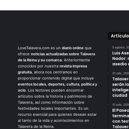
Artícul
LoveTalavera.com es un
diario online
que
5 agosto, 2
Luis As
ofrece
noticias actualizadas sobre Talavera
Nador: 
de la Reina y su comarca
. Anteriormente
asedio 
conocidos por nuestra
revista impresa
gratuita
, ahora nos centramos en
31 julio, 202
proporcionar contenido digital que incluye
Talaver
serán l
eventos locales, deportes, cultura, política y
intelige
ocio
. Los lectores pueden encontrar
ciudad
artículos sobre la historia y patrimonio de
Talavera, así como información sobre
31 julio, 202
festividades locales importantes. Es un
El Paseo
recurso esencial para quienes desean estar
termina
al tanto de la vida y acontecimientos en
con tex
Talaver
Talavera de la Reina.