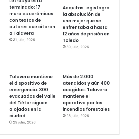
Letras ya está
terminado: 17
Aequitas Legis logra
murales cerámicos
la absolución de
con textos de
una mujer que se
autores que citaron
enfrentaba a hasta
a Talavera
12 años de prisión en
Toledo
31 julio, 2026
30 julio, 2026
Talavera mantiene
Más de 2.000
el dispositivo de
atendidos y aún 400
emergencia: 300
acogidos: Talavera
evacuados del Valle
mantiene el
del Tiétar siguen
operativo por los
alojados en la
incendios forestales
ciudad
28 julio, 2026
29 julio, 2026