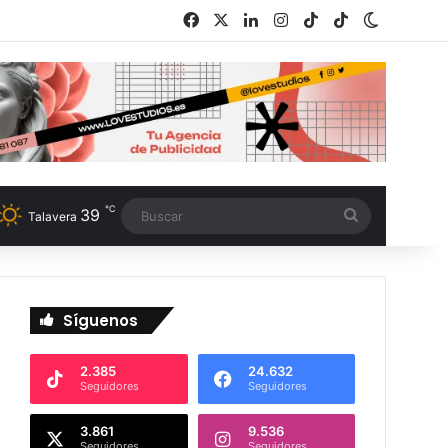
Facebook
X
LinkedIn
Instagram
TikTok
RSS
Switch s
℃
39
Buscar
Talavera
Síguenos
2.385
24.632
Seguidores
Seguidores
3.861
9.536
Seguidores
Seguidores