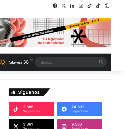
Facebook
X
LinkedIn
Instagram
TikTok
RSS
Switch s
℃
38
Buscar
Talavera
Síguenos
2.385
24.632
Seguidores
Seguidores
3.861
9.536
Seguidores
Seguidores