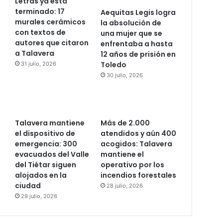
Letras ya está
terminado: 17
Aequitas Legis logra
murales cerámicos
la absolución de
con textos de
una mujer que se
autores que citaron
enfrentaba a hasta
a Talavera
12 años de prisión en
Toledo
31 julio, 2026
30 julio, 2026
Talavera mantiene
Más de 2.000
el dispositivo de
atendidos y aún 400
emergencia: 300
acogidos: Talavera
evacuados del Valle
mantiene el
del Tiétar siguen
operativo por los
alojados en la
incendios forestales
ciudad
28 julio, 2026
29 julio, 2026