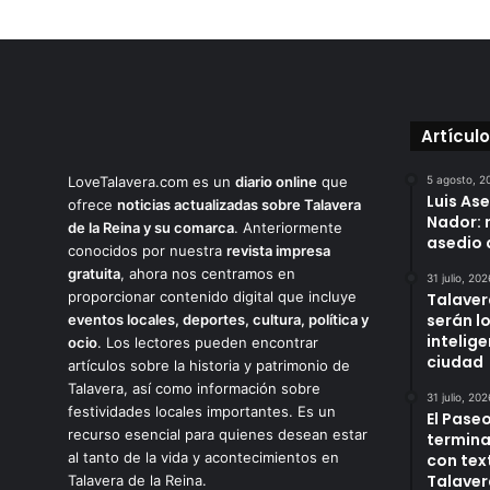
Artícul
LoveTalavera.com es un
diario online
que
5 agosto, 2
Luis As
ofrece
noticias actualizadas sobre Talavera
Nador: 
de la Reina y su comarca
. Anteriormente
asedio 
conocidos por nuestra
revista impresa
gratuita
, ahora nos centramos en
31 julio, 202
proporcionar contenido digital que incluye
Talaver
serán l
eventos locales, deportes, cultura, política y
intelige
ocio
. Los lectores pueden encontrar
ciudad
artículos sobre la historia y patrimonio de
Talavera, así como información sobre
31 julio, 202
festividades locales importantes. Es un
El Paseo
recurso esencial para quienes desean estar
termina
al tanto de la vida y acontecimientos en
con tex
Talaver
Talavera de la Reina.