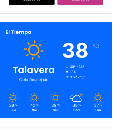
El Tiempo
38
℃
Talavera
38º - 33º
18%
3.52 km/h
Cielo Despejado
38
40
39
38
37
℃
℃
℃
℃
℃
Jue
Vie
Sáb
Dom
Lun