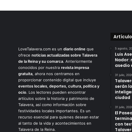
Artícul
LoveTalavera.com es un
diario online
que
5 agosto, 2
Luis As
ofrece
noticias actualizadas sobre Talavera
Nador: 
de la Reina y su comarca
. Anteriormente
asedio 
conocidos por nuestra
revista impresa
gratuita
, ahora nos centramos en
31 julio, 202
proporcionar contenido digital que incluye
Talaver
serán l
eventos locales, deportes, cultura, política y
intelige
ocio
. Los lectores pueden encontrar
ciudad
artículos sobre la historia y patrimonio de
Talavera, así como información sobre
31 julio, 202
festividades locales importantes. Es un
El Paseo
recurso esencial para quienes desean estar
termina
al tanto de la vida y acontecimientos en
con tex
Talaver
Talavera de la Reina.