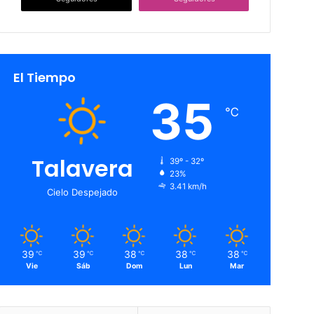
El Tiempo
35
℃
Talavera
39º - 32º
23%
3.41 km/h
Cielo Despejado
39
39
38
38
38
℃
℃
℃
℃
℃
Vie
Sáb
Dom
Lun
Mar