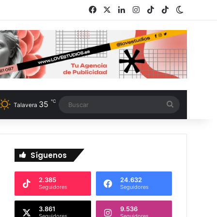
Facebook
X
LinkedIn
Instagram
TikTok
RSS
Switch s
℃
35
Buscar
Talavera
Síguenos
2.385
24.632
Seguidores
Seguidores
3.861
9.536
Seguidores
Seguidores