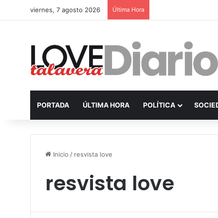
viernes, 7 agosto 2026
Última Hora
PORTADA
ÚLTIMA HORA
POLÍTICA
SOCIE
Inicio
/
resvista love
resvista love