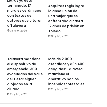
Letras ya está
terminado: 17
Aequitas Legis logra
murales cerámicos
la absolución de
con textos de
una mujer que se
autores que citaron
enfrentaba a hasta
a Talavera
12 años de prisión en
Toledo
31 julio, 2026
30 julio, 2026
Talavera mantiene
Más de 2.000
el dispositivo de
atendidos y aún 400
emergencia: 300
acogidos: Talavera
evacuados del Valle
mantiene el
del Tiétar siguen
operativo por los
alojados en la
incendios forestales
ciudad
28 julio, 2026
29 julio, 2026