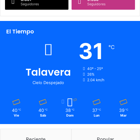
Seguidores
Seguidores
El Tiempo
31
℃
Talavera
40º - 25º
26%
2.04 km/h
Cielo Despejado
40
40
38
37
39
℃
℃
℃
℃
℃
Vie
Sáb
Dom
Lun
Mar
Reciente
Popular