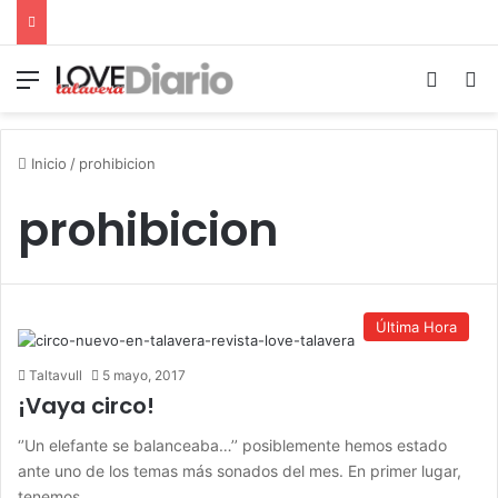
Menú
Switch
B
Inicio
/
prohibicion
prohibicion
Última Hora
Taltavull
5 mayo, 2017
¡Vaya circo!
‘’Un elefante se balanceaba…’’ posiblemente hemos estado
ante uno de los temas más sonados del mes. En primer lugar,
tenemos…