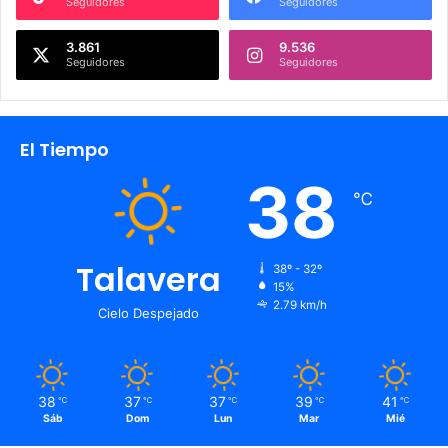
Seguidores
Seguidores
3.861
9.536
Seguidores
Seguidores
El Tiempo
38
℃
Talavera
38º - 32º
15%
2.79 km/h
Cielo Despejado
38
37
37
39
41
℃
℃
℃
℃
℃
Sáb
Dom
Lun
Mar
Mié