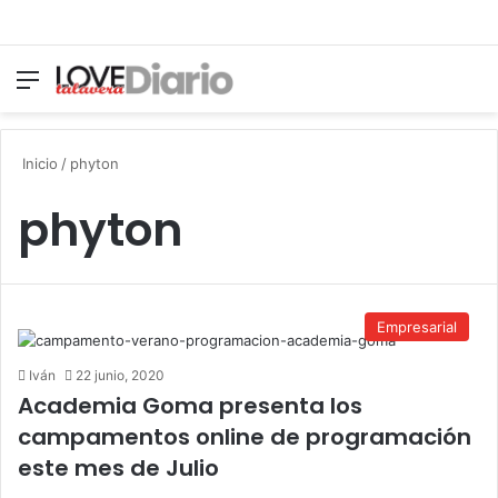
Menú
Switch
B
Inicio
/
phyton
phyton
Empresarial
Iván
22 junio, 2020
Academia Goma presenta los
campamentos online de programación
este mes de Julio