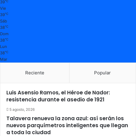
℃
39
Vie
℃
39
Sáb
℃
38
Dom
℃
38
Lun
℃
38
Mar
Reciente
Popular
Luis Asensio Ramos, el Héroe de Nador:
resistencia durante el asedio de 1921
5 agosto, 2026
Talavera renueva la zona azul: así serán los
nuevos parquímetros inteligentes que llegan
a toda la ciudad