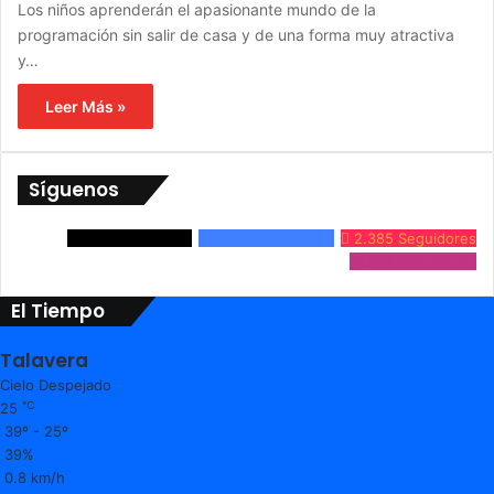
Los niños aprenderán el apasionante mundo de la
programación sin salir de casa y de una forma muy atractiva
y…
Leer Más »
Síguenos
3.861
Seguidores
24.632
Seguidores
2.385
Seguidores
9.536
Seguidores
El Tiempo
Talavera
Cielo Despejado
℃
25
39º - 25º
39%
0.8 km/h