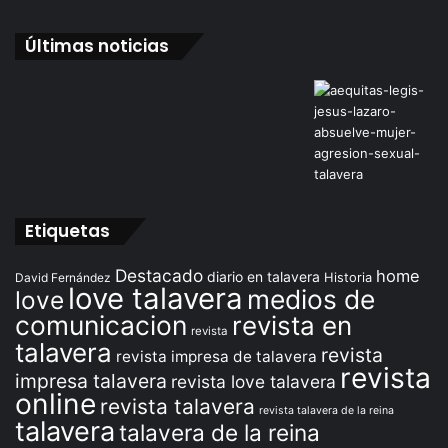
Últimas noticias
Etiquetas
Destacado
home
diario en talavera
David Fernández
Historia
love talavera
medios de
love
comunicacion
revista en
revista
talavera
revista
revista impresa de talavera
revista
impresa talavera
revista love talavera
online
revista talavera
revista talavera de la reina
talavera
talavera de la reina