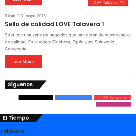
LOVE Talavera TV
Iván
31 mayo, 2013
Sello de calidad LOVE Talavera 1
Spot con una serie de negocios que han obtenido nuestro sello
de calidad. En el video: Cinebora, Optivisión, Spinworld,
Cervecería…
Leer Más »
Síguenos
3.861
Seguidores
24.632
Seguidores
2.385
Seguidores
9.536
Seguidores
El Tiempo
Talavera