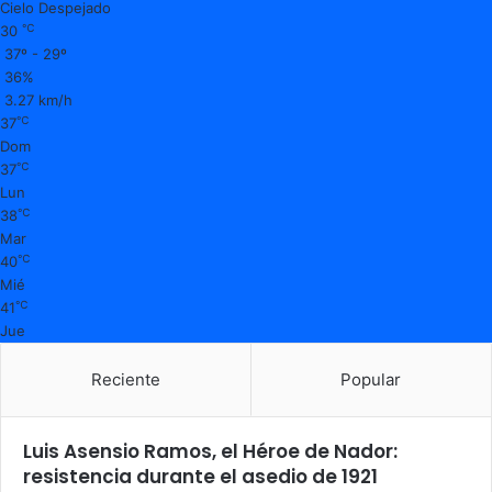
Cielo Despejado
℃
30
37º - 29º
36%
3.27 km/h
℃
37
Dom
℃
37
Lun
℃
38
Mar
℃
40
Mié
℃
41
Jue
Reciente
Popular
Luis Asensio Ramos, el Héroe de Nador:
resistencia durante el asedio de 1921