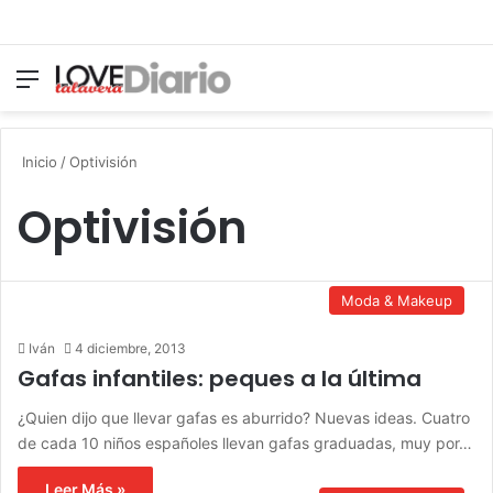
Menú
Switch
B
Inicio
/
Optivisión
Optivisión
Moda & Makeup
Iván
4 diciembre, 2013
Gafas infantiles: peques a la última
¿Quien dijo que llevar gafas es aburrido? Nuevas ideas. Cuatro
de cada 10 niños españoles llevan gafas graduadas, muy por…
Leer Más »