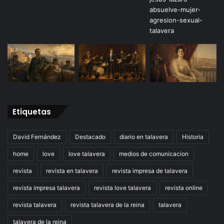
Etiquetas
David Fernández
Destacado
diario en talavera
Historia
home
love
love talavera
medios de comunicacion
revista
revista en talavera
revista impresa de talavera
revista impresa talavera
revista love talavera
revista online
revista talavera
revista talavera de la reina
talavera
talavera de la reina