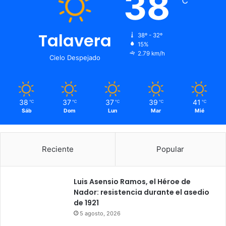
38
℃
Talavera
38º - 32º
15%
2.79 km/h
Cielo Despejado
38
37
37
39
41
℃
℃
℃
℃
℃
Sáb
Dom
Lun
Mar
Mié
Reciente
Popular
Luis Asensio Ramos, el Héroe de
Nador: resistencia durante el asedio
de 1921
5 agosto, 2026