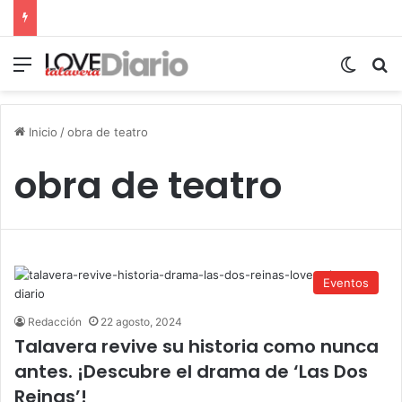
Menú
Switch
B
Inicio
/
obra de teatro
obra de teatro
Eventos
Redacción
22 agosto, 2024
Talavera revive su historia como nunca
antes. ¡Descubre el drama de ‘Las Dos
Reinas’!