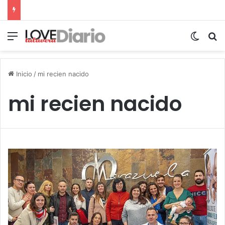
Menú
Switch
B
Inicio
/
mi recien nacido
mi recien nacido