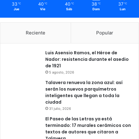
33
40
40
38
37
℃
℃
℃
℃
℃
Jue
Vie
Sáb
Dom
Lun
Reciente
Popular
Luis Asensio Ramos, el Héroe de
Nador: resistencia durante el asedio
de 1921
5 agosto, 2026
Talavera renueva la zona azul: así
serán los nuevos parquímetros
inteligentes que llegan a toda la
ciudad
31 julio, 2026
El Paseo de las Letras ya está
terminado: 17 murales cerámicos con
textos de autores que citaron a
Talavera