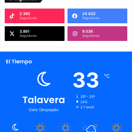
2.385
24.632
Seguidores
Seguidores
3.861
9.536
Seguidores
Seguidores
El Tiempo
33
℃
Talavera
33º - 33º
24%
2.7 km/h
Cielo Despejado