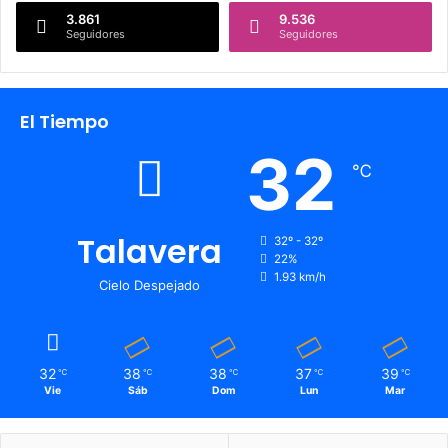
3.861
9.536
Seguidores
Seguidores
El Tiempo
32
℃
Talavera
32º - 32º
22%
1.93 km/h
Cielo Despejado
32
38
38
37
39
℃
℃
℃
℃
℃
Vie
Sáb
Dom
Lun
Mar