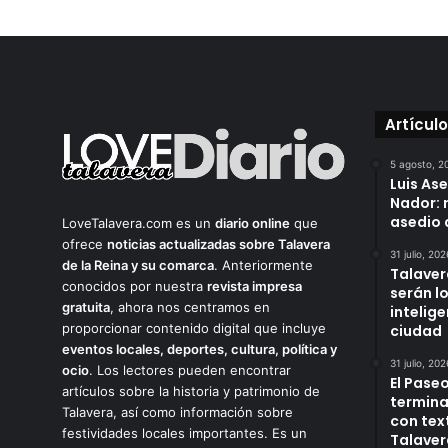
Artícul
5 agosto, 2
Luis As
Nador: 
asedio 
LoveTalavera.com es un
diario online
que
ofrece
noticias actualizadas sobre Talavera
31 julio, 202
de la Reina y su comarca
. Anteriormente
Talaver
conocidos por nuestra
revista impresa
serán l
gratuita
, ahora nos centramos en
intelige
proporcionar contenido digital que incluye
ciudad
eventos locales, deportes, cultura, política y
31 julio, 202
ocio
. Los lectores pueden encontrar
El Paseo
artículos sobre la historia y patrimonio de
termina
Talavera, así como información sobre
con tex
festividades locales importantes. Es un
Talaver