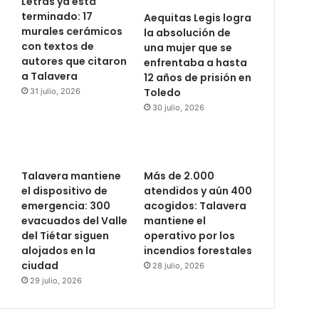
Letras ya está
terminado: 17
Aequitas Legis logra
murales cerámicos
la absolución de
con textos de
una mujer que se
autores que citaron
enfrentaba a hasta
a Talavera
12 años de prisión en
Toledo
31 julio, 2026
30 julio, 2026
Talavera mantiene
Más de 2.000
el dispositivo de
atendidos y aún 400
emergencia: 300
acogidos: Talavera
evacuados del Valle
mantiene el
del Tiétar siguen
operativo por los
alojados en la
incendios forestales
ciudad
28 julio, 2026
29 julio, 2026