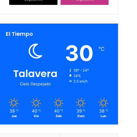
El Tiempo
30
℃
Talavera
38º - 24º
34%
2.5 km/h
Cielo Despejado
38
40
40
39
38
℃
℃
℃
℃
℃
Jue
Vie
Sáb
Dom
Lun