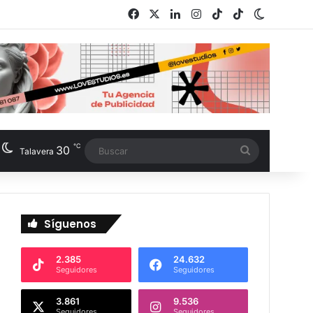
Facebook
X
LinkedIn
Instagram
TikTok
RSS
Switch s
℃
30
Buscar
Talavera
Síguenos
2.385
24.632
Seguidores
Seguidores
3.861
9.536
Seguidores
Seguidores