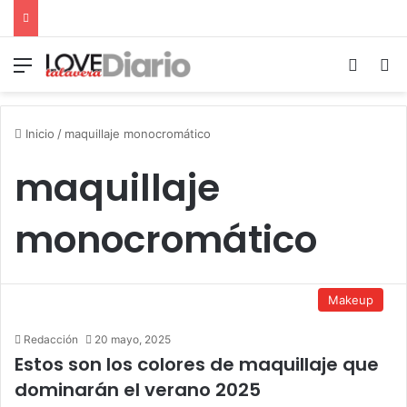
Menú
Switch
B
Inicio
/
maquillaje monocromático
maquillaje
monocromático
Makeup
Redacción
20 mayo, 2025
Estos son los colores de maquillaje que
dominarán el verano 2025