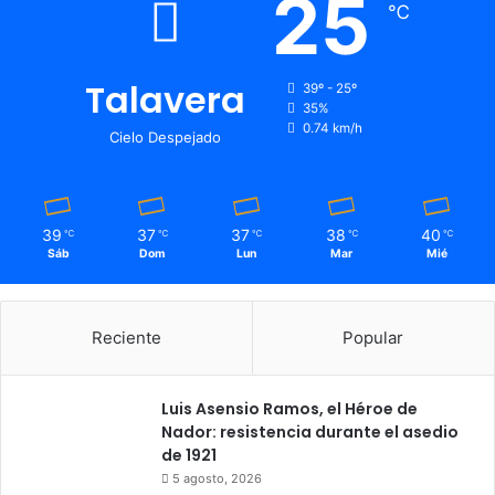
25
℃
Talavera
39º - 25º
35%
0.74 km/h
Cielo Despejado
39
37
37
38
40
℃
℃
℃
℃
℃
Sáb
Dom
Lun
Mar
Mié
Reciente
Popular
Luis Asensio Ramos, el Héroe de
Nador: resistencia durante el asedio
de 1921
5 agosto, 2026