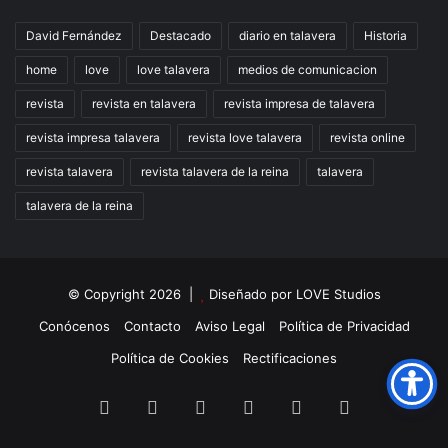
David Fernández
Destacado
diario en talavera
Historia
home
love
love talavera
medios de comunicacion
revista
revista en talavera
revista impresa de talavera
revista impresa talavera
revista love talavera
revista online
revista talavera
revista talavera de la reina
talavera
talavera de la reina
© Copyright 2026 |
Diseñado por
LOVE Studios
Conócenos
Contacto
Aviso Legal
Política de Privacidad
Política de Cookies
Rectificaciones
Facebook
X
LinkedIn
Instagram
TikTok
RSS