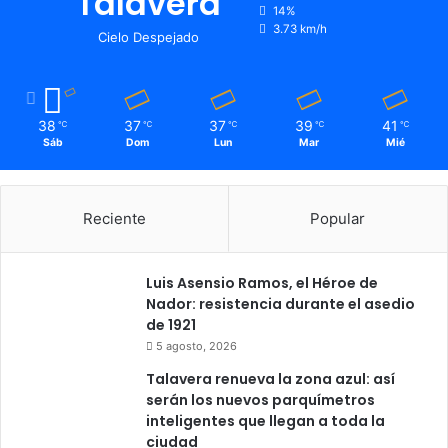
Talavera
14%
3.73 km/h
Cielo Despejado
38
37
37
39
41
℃
℃
℃
℃
℃
Sáb
Dom
Lun
Mar
Mié
Reciente
Popular
Luis Asensio Ramos, el Héroe de
Nador: resistencia durante el asedio
de 1921
5 agosto, 2026
Talavera renueva la zona azul: así
serán los nuevos parquímetros
inteligentes que llegan a toda la
ciudad