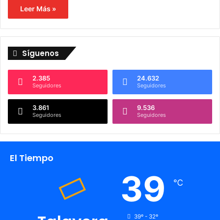
Leer Más »
Síguenos
2.385
24.632
Seguidores
Seguidores
3.861
9.536
Seguidores
Seguidores
El Tiempo
39
℃
39º - 32º