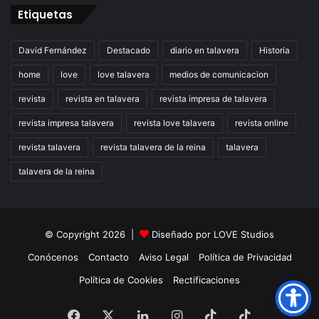
Etiquetas
David Fernández
Destacado
diario en talavera
Historia
home
love
love talavera
medios de comunicacion
revista
revista en talavera
revista impresa de talavera
revista impresa talavera
revista love talavera
revista online
revista talavera
revista talavera de la reina
talavera
talavera de la reina
© Copyright 2026 |
Diseñado por
LOVE Studios
Conócenos
Contacto
Aviso Legal
Política de Privacidad
Política de Cookies
Rectificaciones
Facebook
X
LinkedIn
Instagram
TikTok
RSS