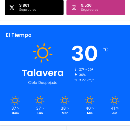
3.861
9.536
Seguidores
Seguidores
El Tiempo
30
℃
Talavera
37º - 29º
36%
3.27 km/h
Cielo Despejado
37
37
38
40
41
℃
℃
℃
℃
℃
Dom
Lun
Mar
Mié
Jue