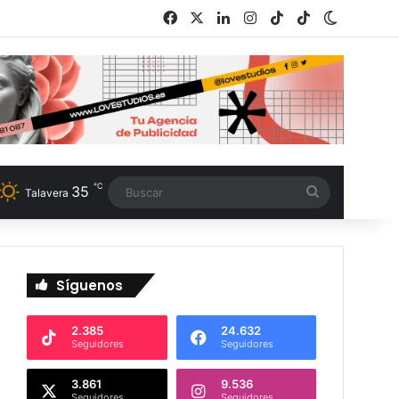
Facebook
X
LinkedIn
Instagram
TikTok
RSS
Switch s
℃
35
Buscar
Talavera
Síguenos
2.385
24.632
Seguidores
Seguidores
3.861
9.536
Seguidores
Seguidores