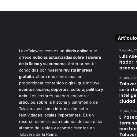
Artícul
LoveTalavera.com es un
diario online
que
5 agosto, 2
Luis As
ofrece
noticias actualizadas sobre Talavera
Nador: 
de la Reina y su comarca
. Anteriormente
asedio 
conocidos por nuestra
revista impresa
gratuita
, ahora nos centramos en
31 julio, 202
proporcionar contenido digital que incluye
Talaver
serán l
eventos locales, deportes, cultura, política y
intelige
ocio
. Los lectores pueden encontrar
ciudad
artículos sobre la historia y patrimonio de
Talavera, así como información sobre
31 julio, 202
festividades locales importantes. Es un
El Paseo
recurso esencial para quienes desean estar
termina
al tanto de la vida y acontecimientos en
con tex
Talaver
Talavera de la Reina.