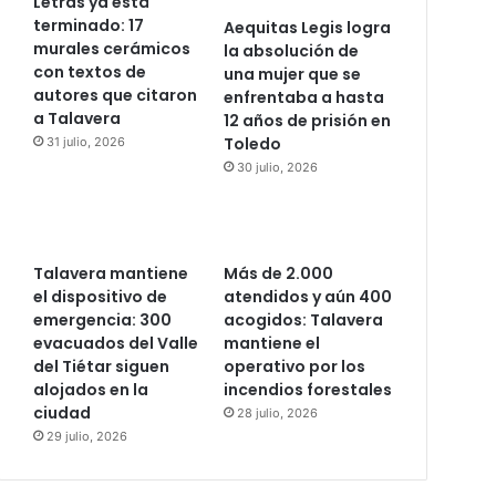
Letras ya está
terminado: 17
Aequitas Legis logra
murales cerámicos
la absolución de
con textos de
una mujer que se
autores que citaron
enfrentaba a hasta
a Talavera
12 años de prisión en
Toledo
31 julio, 2026
30 julio, 2026
Talavera mantiene
Más de 2.000
el dispositivo de
atendidos y aún 400
emergencia: 300
acogidos: Talavera
evacuados del Valle
mantiene el
del Tiétar siguen
operativo por los
alojados en la
incendios forestales
ciudad
28 julio, 2026
29 julio, 2026