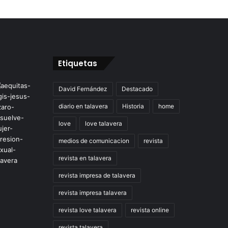
Etiquetas
David Fernández
Destacado
diario en talavera
Historia
home
love
love talavera
medios de comunicacion
revista
revista en talavera
revista impresa de talavera
revista impresa talavera
revista love talavera
revista online
revista talavera