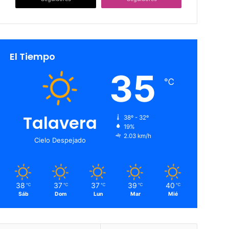
El Tiempo
35
℃
Talavera
38º - 32º
19%
2.03 km/h
Cielo Despejado
38
37
37
39
40
℃
℃
℃
℃
℃
Sáb
Dom
Lun
Mar
Mié